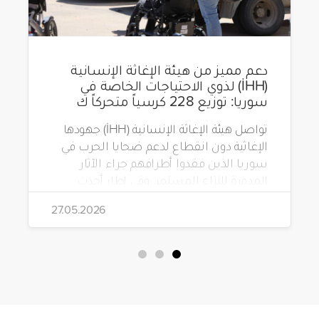
دعم مميز من هيئة الإغاثة الإنسانية
(İHH) لذوي الاحتياجات الخاصة في
سوريا: توزيع 228 كرسياً متحركاً ك
تواصل هيئة الإغاثة الإنسانية (İHH) جهودها
الإغاثية دون انقطاع لدعم ضحايا الحرب في
سوريا الذين فقدوا أطرافهم جراء الآثار
المدمرة للنزاع المستمر. وفي إطار أحدث
مشاريعها، قامت الهيئة بتوزيع 228 كرسياً
27.05.2026
متحركاً كهربائياً على أشخاص من ذوي
الاحتياجات الخاصة يعيشون في ظروف
قاسية بمناطق دمشق، وحلب، وحماة،
وحمص، وإدلب.