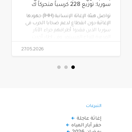
سوريا: توزيع 228 كرسياً متحركاً ك
تواصل هيئة الإغاثة الإنسانية (İHH) جهودها
الإغاثية دون انقطاع لدعم ضحايا الحرب في
سوريا الذين فقدوا أطرافهم جراء الآثار
المدمرة للنزاع المستمر. وفي إطار أحدث
مشاريعها، قامت الهيئة بتوزيع 228 كرسياً
27.05.2026
متحركاً كهربائياً على أشخاص من ذوي
الاحتياجات الخاصة يعيشون في ظروف
قاسية بمناطق دمشق، وحلب، وحماة،
وحمص، وإدلب.
التبرعات
إغاثة عاجلة
حفر آبار المياه
رمضان 2026