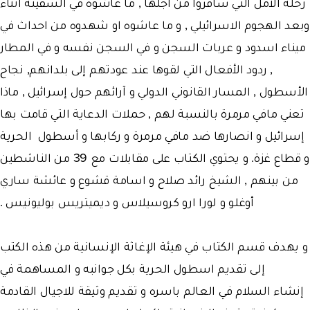
رحلة الامل التي سافروا من اجلها , ما عاشوه في السفينة أثناء
وبعد الهجوم الاسرائيلي , و ما عاشوه او شهدوه من احداث في
ميناء اسدود و عربات السجن و في السجن نفسه و في المطار
, ردود الأفعال التي لقوها عند عودتهم إلى بلدانهم, نجاح
الأسطول , المسار القانوني الدولي و آرائهم حول إسرائيل , ماذا
تعني مافي مرمرة بالنسبة لهم , حملات الدعاية التي قامت بها
إسرائيل و انصارها ضد مافي مرمرة و ركابها و أسطول الحرية
و قطاع غزة. و يحتوي الكتاب على مقابلات مع 39 من الناشطين
من بينهم , الشيخ رائد صلاح و اسامة قشوع و عائشة ساري
أوغلو و لورا ارو كروسيلاس و ديميتريس بوليونيس .
و يهدف قسم الكتاب في هيئة الإغاثة الإنسانية من هذه الكتب
إلى تقديم اسطول الحرية بكل جوانبه و المساهمة في
إنشاء
السلام
في العالم باسره و تقديم وثيقة للاجيال القادمة