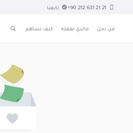
21 21 631 212 90+
تابعنا
من نحن
مالذي نفعله
كيف تساهم