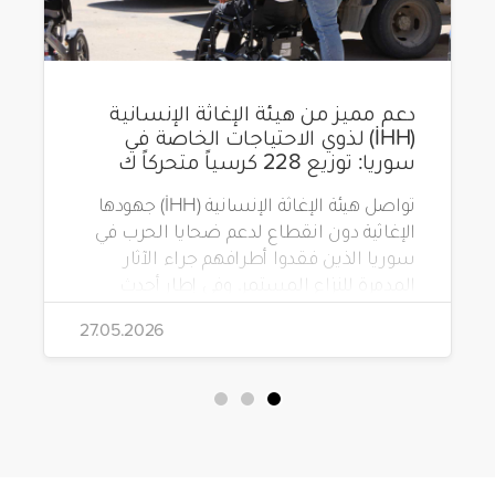
دعم مميز من هيئة الإغاثة الإنسانية
(İHH) لذوي الاحتياجات الخاصة في
سوريا: توزيع 228 كرسياً متحركاً ك
تواصل هيئة الإغاثة الإنسانية (İHH) جهودها
الإغاثية دون انقطاع لدعم ضحايا الحرب في
سوريا الذين فقدوا أطرافهم جراء الآثار
المدمرة للنزاع المستمر. وفي إطار أحدث
مشاريعها، قامت الهيئة بتوزيع 228 كرسياً
27.05.2026
متحركاً كهربائياً على أشخاص من ذوي
الاحتياجات الخاصة يعيشون في ظروف
قاسية بمناطق دمشق، وحلب، وحماة،
وحمص، وإدلب.