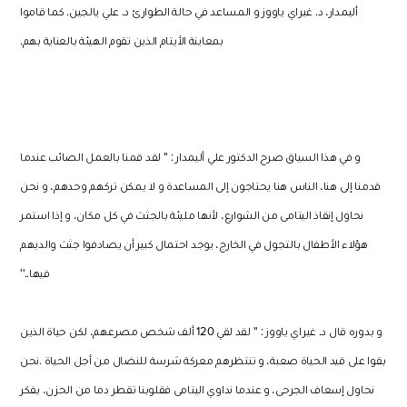
أليمدار، د. غيراي ياووز و المساعد في حالة الطوارئ د. علي يالجين. كما قاموا
بمعاينة الأيتام الذين تقوم الهيئة بالعناية بهم.
و في هذا السياق صرح الدكتور علي أليمدار
: ''
لقد قمنا بالعمل الصائب عندما
قدمنا إلى هنا، الناس هنا يحتاجون إلى المساعدة و لا يمكن تركهم وحدهم، و نحن
نحاول إنقاذ اليتامى من الشوارع، لأنها مليئة بالجثث في كل مكان، و إذا استمر
هؤلاء الأطفال بالتجول في الخارج، يوجد احتمال كبير أن يصادفوا جثث والديهم
فيها
..''
و بدوره قال د. غيراي ياووز : '' لقد لقي 120 ألف شخص مصرعهم، لكن حياة الذين
بقوا على قيد الحياة صعبة، و تنتظرهم معركة شرسة للنضال من أجل الحياة .نحن
نحاول إسعاف الجرحى، و عندما نداوي اليتامى فقلوبنا تقطر دما من الحزن، يفكر