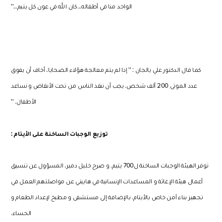
الواحد منا في أطفاله...كان الله في عون كل يتيم...''
كما قال الدكتور علي يالجان
: ''
إذا لم يتم معالجة هؤلاء الضحايا، أخاف أن يفوق
عدد الموتى
200
ألف شخص
.
يجب أن ننقذ الناس من تحت الأنقاض و نساعد
الأطفال
. ''
توزيع الوجبات الساخنة على الأيتام
:
توفر الهيئة الوجبات الساخنة ل
700
يتيم
.
و صرح خليل دمير، المسؤول عن تنسيق
أعمال هيئة الإغاثة و المساعدات الإنسانية في هاييتي عن مواصلتهم العمل في
تجهيز بناء آمن خاص بالأيتام
.
بالإضافة إلى مستشفى و مطبخ لإعداد الطعام و
الحساء
.