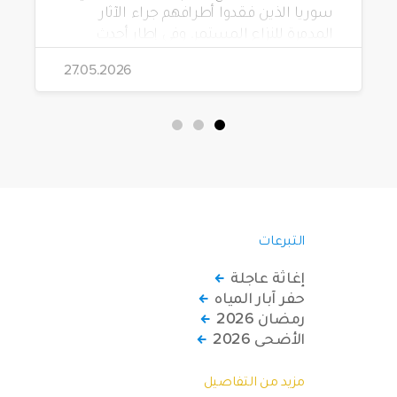
سوريا الذين فقدوا أطرافهم جراء الآثار
المدمرة للنزاع المستمر. وفي إطار أحدث
مشاريعها، قامت الهيئة بتوزيع 228 كرسياً
27.05.2026
متحركاً كهربائياً على أشخاص من ذوي
الاحتياجات الخاصة يعيشون في ظروف
قاسية بمناطق دمشق، وحلب، وحماة،
وحمص، وإدلب.
التبرعات
إغاثة عاجلة
حفر آبار المياه
رمضان 2026
الأضحى 2026
مزيد من التفاصيل