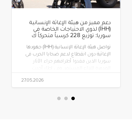
دعم مميز من هيئة الإغاثة الإنسانية
(İHH) لذوي الاحتياجات الخاصة في
سوريا: توزيع 228 كرسياً متحركاً ك
تواصل هيئة الإغاثة الإنسانية (İHH) جهودها
الإغاثية دون انقطاع لدعم ضحايا الحرب في
سوريا الذين فقدوا أطرافهم جراء الآثار
المدمرة للنزاع المستمر. وفي إطار أحدث
مشاريعها، قامت الهيئة بتوزيع 228 كرسياً
27.05.2026
متحركاً كهربائياً على أشخاص من ذوي
الاحتياجات الخاصة يعيشون في ظروف
قاسية بمناطق دمشق، وحلب، وحماة،
وحمص، وإدلب.