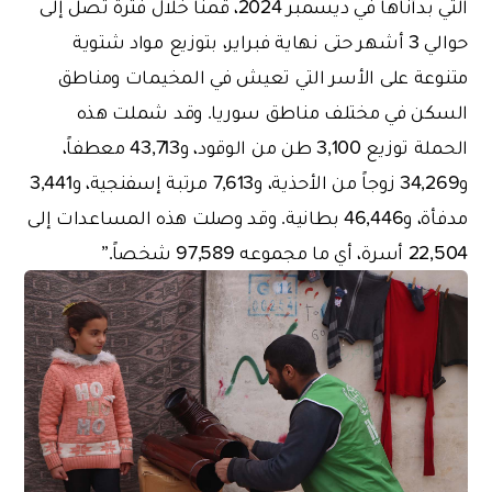
التي بدأناها في ديسمبر 2024، قمنا خلال فترة تصل إلى
حوالي 3 أشهر حتى نهاية فبراير، بتوزيع مواد شتوية
متنوعة على الأسر التي تعيش في المخيمات ومناطق
السكن في مختلف مناطق سوريا. وقد شملت هذه
الحملة توزيع 3,100 طن من الوقود، و43,713 معطفاً،
و34,269 زوجاً من الأحذية، و7,613 مرتبة إسفنجية، و3,441
مدفأة، و46,446 بطانية. وقد وصلت هذه المساعدات إلى
22,504 أسرة، أي ما مجموعه 97,589 شخصاً.”