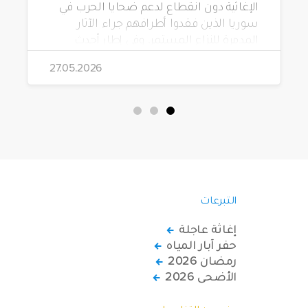
الإغاثية دون انقطاع لدعم ضحايا الحرب في
سوريا الذين فقدوا أطرافهم جراء الآثار
المدمرة للنزاع المستمر. وفي إطار أحدث
مشاريعها، قامت الهيئة بتوزيع 228 كرسياً
27.05.2026
متحركاً كهربائياً على أشخاص من ذوي
الاحتياجات الخاصة يعيشون في ظروف
قاسية بمناطق دمشق، وحلب، وحماة،
وحمص، وإدلب.
التبرعات
إغاثة عاجلة
حفر آبار المياه
رمضان 2026
الأضحى 2026