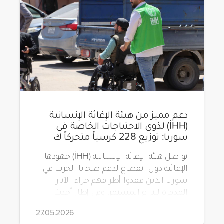
دعم مميز من هيئة الإغاثة الإنسانية
(İHH) لذوي الاحتياجات الخاصة في
سوريا: توزيع 228 كرسياً متحركاً ك
تواصل هيئة الإغاثة الإنسانية (İHH) جهودها
الإغاثية دون انقطاع لدعم ضحايا الحرب في
سوريا الذين فقدوا أطرافهم جراء الآثار
المدمرة للنزاع المستمر. وفي إطار أحدث
مشاريعها، قامت الهيئة بتوزيع 228 كرسياً
27.05.2026
متحركاً كهربائياً على أشخاص من ذوي