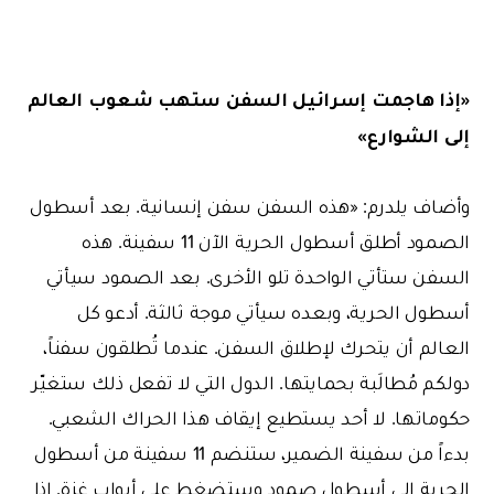
«إذا هاجمت إسرائيل السفن ستهب شعوب العالم
إلى الشوارع»
وأضاف يلدرم: «هذه السفن سفن إنسانية. بعد أسطول
الصمود أطلق أسطول الحرية الآن 11 سفينة. هذه
السفن ستأتي الواحدة تلو الأخرى. بعد الصمود سيأتي
أسطول الحرية، وبعده سيأتي موجة ثالثة. أدعو كل
العالم أن يتحرك لإطلاق السفن. عندما تُطلقون سفناً،
دولكم مُطالَبة بحمايتها. الدول التي لا تفعل ذلك ستغيّر
حكوماتها. لا أحد يستطيع إيقاف هذا الحراك الشعبي.
بدءاً من سفينة الضمير، ستنضم 11 سفينة من أسطول
الحرية إلى أسطول صمود وستضغط على أبواب غزة. إذا