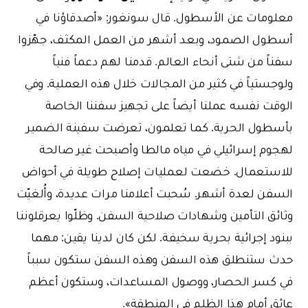
معلومات عن الأسطول. قال سونغور: «أصدقاؤنا في
أسطول الصمود، وبعد أشهر من العمل المكثف، جهّزوا
سفناً من شتى أنحاء العالم. قدمنا لهم دعماً فنياً
ولوجستياً في كثير من المجالات خلال هذه العملية. وفي
الوقت نفسه عملنا أيضاً على تجهيز سفننا الخاصة
بأسطول الحرية. كما تعلمون، تعرضت سفينة الضمير
لهجوم إسرائيلي في مياه مالطا وأصبحت غير صالحة
للاستعمال. خضعت لعمليات إصلاح طويلة في أحواض
السفن لعدة أشهر. سُحبت أعلامنا مرات عديدة، وأُلغيّت
وثائق التأمين وشهادات صلاحية السفن. وظلّوا يعرقلوننا
ببنود إجرائية بحرية سخيفة. لكن كان لدينا يقين: مهما
حدث ستنطلق هذه السفن وهذه السفن ستكون سبباً
في كسر الحصار، ووصول المساعدات، وستكون أعظم
عائق أمام هذا الظلم في المنطقة».