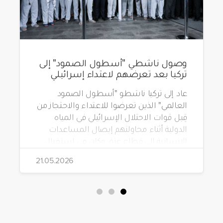
وصول ناشطي "أسطول الصمود" إلى
تركيا بعد تعرضهم لاعتداء إسرائيلي
عاد إلى تركيا ناشطو "أسطول الصمود
العالمي" الذين تعرضوا للاعتداء والاحتجاز من
قِبل قوات الاحتلال الإسرائيلي في المياه
الدولية أثناء محاولتهم إيصال المساعدات
الإنسانية إلى قطاع غزة. وكان في استقبال
الناشطين في مطار إسطنبول آلاف
21.05.2026
المواطنين.