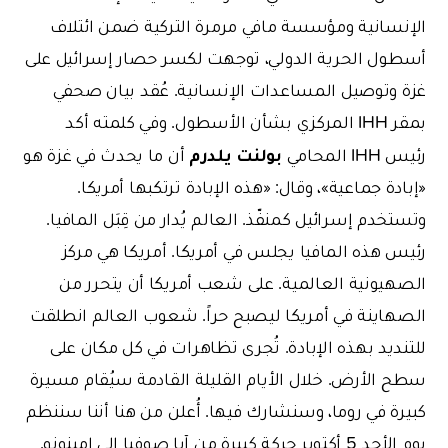
الإنسانية ومؤسسة مافي مرمرة التركية ضمن ائتلاف
أسطول الحرية الدولي، توجهت لكسر حصار إسرائيل على
غزة وتوصيل المساعدات الإنسانية. عُقد بيان صحفي
بمقر IHH المركزي بشأن الأسطول. وفي كلمته أكد
بولنت يلدرم
رئيس IHH المحامي
أن ما يحدث في غزة هو
«إبادة جماعية»، وقال: «هذه الإبادة ترتكبها أمريكا.
وتستخدم إسرائيل كمنفّذ. العالم يُدار من قِبَل المافيا.
رئيس هذه المافيا يجلس في أمريكا. أمريكا هي مركز
الصهيونية العالمية. على شعب أمريكا أن يتحرر من
الصهاينة في أمريكا ليصبح حراً. شعوب العالم انطلقت
للتنديد بهذه الإبادة. تُجرى تظاهرات في كل مكان على
سطح الأرض. خلال الأيام القليلة القادمة سيُقام مسيرة
كبيرة في روما، وسنشارك فيها. أُعلن من هنا أننا سننظم
يوم الأحد 5 أكتوبر حركة كبيرة من آيا صوفيا إلى إمينونو.