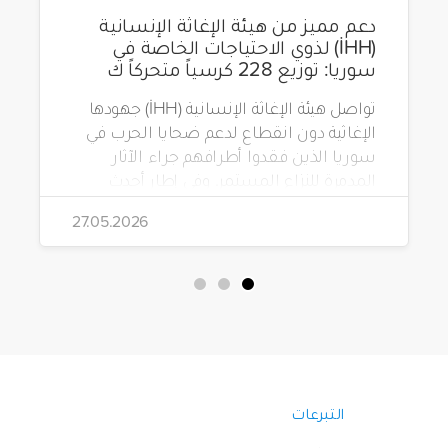
دعم مميز من هيئة الإغاثة الإنسانية
(İHH) لذوي الاحتياجات الخاصة في
سوريا: توزيع 228 كرسياً متحركاً ك
تواصل هيئة الإغاثة الإنسانية (İHH) جهودها
الإغاثية دون انقطاع لدعم ضحايا الحرب في
سوريا الذين فقدوا أطرافهم جراء الآثار
المدمرة للنزاع المستمر. وفي إطار أحدث
مشاريعها، قامت الهيئة بتوزيع 228 كرسياً
27.05.2026
متحركاً كهربائياً على أشخاص من ذوي
الاحتياجات الخاصة يعيشون في ظروف
قاسية بمناطق دمشق، وحلب، وحماة،
وحمص، وإدلب.
التبرعات