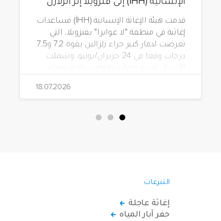
الإنسانية (İHH) إلى فنزويلا إثر الزلازل
قدمت هيئة الإغاثة الإنسانية (İHH) مساعدات
إغاثية في منطقة "لا غوايرا" بفنزويلا، التي
تعرضت لدمار كبير جراء زلزالين بقوة 7.2 و7.5
درجات وقعا في 24 حزيران/يونيو. وشملت
الأعمال توزيع وجبات طعام ساخنة، ومياه
شرب، وطرود غذائية، وحقائب مستلزمات
18.07.2026
نظافة.
التبرعات
إغاثة عاجلة
حفر آبار المياه