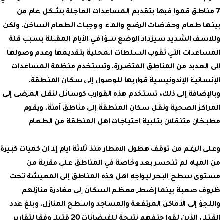
7 مناطق قموا فيها بتقديم المساعدات العاجلة بشكل عام من
بينها طعام وحفاضات الرضع والماء و وجبات الطعام الساخن. ولكن
وللاسف الشديد سيزداد الوضع سؤا في الأيام المقبلة بسبب قلة
المساعدات التي تقوب السلطات المحلية بتقديمها وعدم وصولها
إلى العديد من المناطق المتضررة. وتستخدم منظمة المساعدات
الإنسانية الإندونيسية قواربها للوصول إلى سكان المنطقة.
وبالإضافة إلى ذلك، تستخدم هذه القوارب كوسائل لنقل المرضى إلى
المراكز الصحية ونقل سكان المنطقة إلى مناطق آمنة. ويقوم
مطبخان متنقلان بتلبية إحتياجات اهل المنطقة من الطعام
وعلى الرغم من توقف هطول الامطار منذ ثلاثة ايام إلا ان كميات كبيرة
من المياه لم تنحسر بعد وخاصة في المناطق على مقربة من
مستوى سطح البحر ليواجه اهل هذه المناطق إلى المعيشة تحت
ظروف صعبة بينما إضطر معظم السكان إلى مغادرة منازلهم
واللجؤ إلى الأماكن المرتفعة والمساجد واسطح المنازل. وبلغ عدد
القتلى الذين لقوا حتفهم نتيجة للفيضانات 20 قتيلا وفقا لتقارير