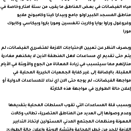
مياه الفيضانات في بعض المناطق ما يقرب من ستة امتار وخاصة في
مناطق المسجد الكبير اولو جامع وبيدارا كينا وكامبونج ملايو
وغروغول وراوا بوايا وكاريت تانغسين ومورا باروا وبيكاسي وكابوك
مورا
وبصرف النظر عن تعيين الإحتياجات اللازمة لمتضرري الفيضانات، لم
يتم حتى تقديم اي مساعدات لاهل المنطقة الذين لا يمكنهم مغادرة
منازلهم مما سيتسبب في زيادة المعاناة من الجوع والأوبئة في الأيام
المقبلة. بالإضافة إلى غير كفاية الجمعيات الخيرية المحلية في
مواجهة الفيضانات، لم يوجه حتى الان اي نداء للمساعدات الدولية أو
إعلان حالة الطوارئ في مواجهة هذه الكارثة
وبسبب قلة المساعدات التي تقوب السلطات المحلية بتقديمها
وعدم وصولها إلى العديد من المناطق المتضررة، تطالب وكالات
المعونة ومنظمات المجتمع المدني المسئولين لإتخاذ التدابير
اللازمة للحد من خطر المجاعة وإنتشار الاوبئة وإعلان حالة الطوارئ