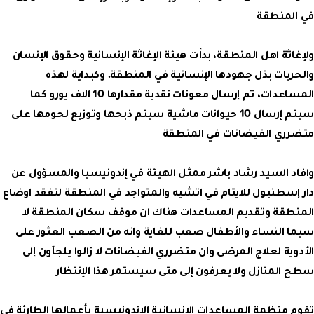
في المنطقة
ولإغاثة اهل المنطقة، بدأت هيئة الإغاثة الإنسانية وحقوق الإنسان
والحريات بذل جهودها الإنسانية في المنطقة. وكبداية لهذه
المساعدات، تم إرسال معونات نقدية مقدارها 10 الاف يورو كما
سيتم إرسال 10 حيوانات ماشية سيتم ذبحها وتوزيع لحومها على
متضرري الفيضانات في المنطقة
وافاد السيد رشاد باشر ممثل الهيئة في إندونيسيا والمسؤول عن
دار إسطنبول للايتام في اتشيه والمتواجد في المنطقة لتفقد اوضاع
المنطقة وتقديم المساعدات هناك ان موقف سكان المنطقة لا
سيما النساء والأطفال صعب للغاية وانه من الصعب العثور على
الأدوية لعلاج المرضى وان متضرري الفيضانات لا زالوا يلجأون إلى
سطح المنازل ولا يعرفون إلى متى سيستمر هذا الإنتظار
تقوم منظمة المساعدات الإنسانية الإندونيسية بأعمالها الطارئة في