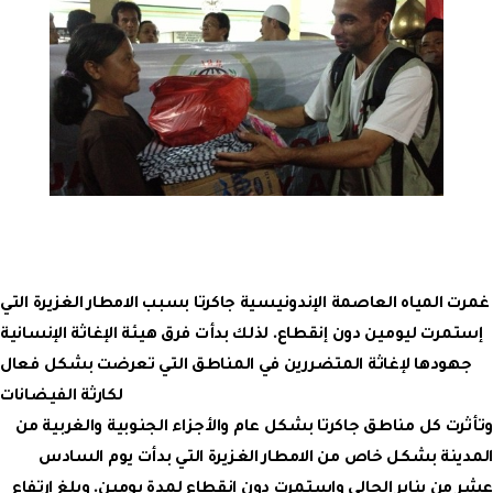
غمرت المياه العاصمة الإندونيسية جاكرتا بسبب الامطار الغزيرة التي
إستمرت ليومين دون إنقطاع. لذلك بدأت فرق هيئة الإغاثة الإنسانية
جهودها لإغاثة المتضررين في المناطق التي تعرضت بشكل فعال
لكارثة الفيضانات
وتأثرت كل مناطق جاكرتا بشكل عام والأجزاء الجنوبية والغربية من
المدينة بشكل خاص من الامطار الغزيرة التي بدأت يوم السادس
عشر من يناير الحالي وإستمرت دون إنقطاع لمدة يومين. وبلغ إرتفاع