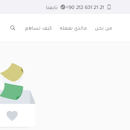
21 21 631 212 90+
تابعنا
من نحن
مالذي نفعله
كيف تساهم