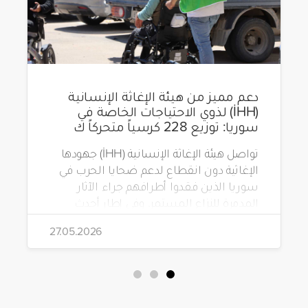
دعم مميز من هيئة الإغاثة الإنسانية
(İHH) لذوي الاحتياجات الخاصة في
سوريا: توزيع 228 كرسياً متحركاً ك
تواصل هيئة الإغاثة الإنسانية (İHH) جهودها
الإغاثية دون انقطاع لدعم ضحايا الحرب في
سوريا الذين فقدوا أطرافهم جراء الآثار
المدمرة للنزاع المستمر. وفي إطار أحدث
مشاريعها، قامت الهيئة بتوزيع 228 كرسياً
27.05.2026
متحركاً كهربائياً على أشخاص من ذوي
الاحتياجات الخاصة يعيشون في ظروف
قاسية بمناطق دمشق، وحلب، وحماة،
وحمص، وإدلب.