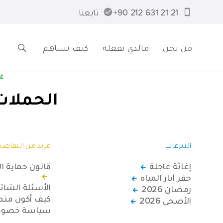
21 21 631 212 90+
تابعنا
من نحن
مالذي نفعله
كيف تساهم
غر
الحملات
التبرعات
مزيد من التفاصي
إغاثة عاجلة
قانون حماية ا
حفر آبار المياه
الأسئلة الشائ
رمضان 2026
كيف أكون متطو
الأضحى 2026
سياسة خصوصي