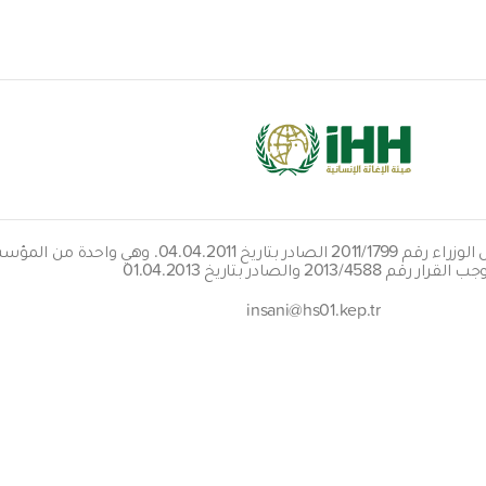
هيئتنا معفاة من الضرائب بقرار مجلس الوزراء رقم 9
قرار رقم 2013/4588 والصادر بتاريخ 01.04.2013
insani@hs01.kep.tr