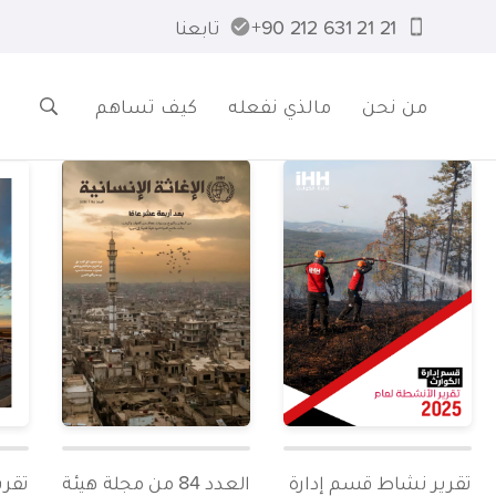
21 21 631 212 90+
تابعنا
من نحن
مالذي نفعله
كيف تساهم
تقرير نشاط قسم إدارة
العدد 84 من مجلة هيئة
تقري