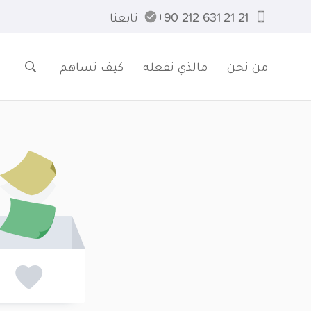
21 21 631 212 90+
تابعنا
من نحن
مالذي نفعله
كيف تساهم