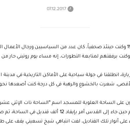
07.12.2017
كان ذلك في عام 1972 وكنت حينئذ صحفياً. كان عدد من السياسيين ورجال الأعما
كنت برفقتهم لمتابعة التطورات. إنه مساء يوم روتيني حار من أي
زيارة، انطلقنا في جولة سياحية على الأماكن التاريخية في مدينة
أقصى. شعرت بالخشوع والرهبة في كل درجة كنت أصعدها نحو
ن على الساحة العلوية للمسجد اسم "الساحة ذات الإثني عشر أل
السلطان ياووز سليم حين جاء إلى القدس أمر بإيقاد 12 ألف 
على أنوار تلك القناديل. لفت انتباهي شيخ تسعيني يقف على 