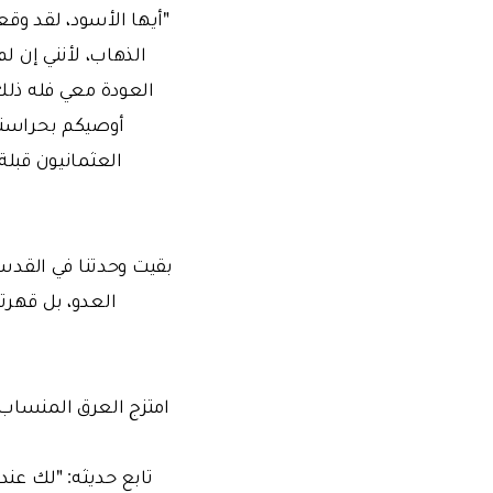
"أيها الأسود، لقد وق
الذهاب، لأنني إن 
العودة معي فله ذلك،
أوصيكم بحراستها
العثمانيون قبلة
بقيت وحدتنا في القدس،
العدو، بل قهرت
امتزج العرق المنساب م
تابع حديثه: "لك عند