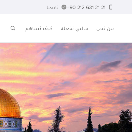
21 21 631 212 90+
تابعنا
من نحن
مالذي نفعله
كيف تساهم