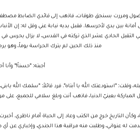
ناضول ومررت بسنجق طوقات، فاذهب إلى قائدي الضابط مصطفى ا
مانة بين يدي لأحرسها. فقبل يديه نيابة عني وقل له: إن الأنب
الثقيل الحادي عشر الذي تركته في القدس، لا يزال يحرس في ال
منذ ذلك الحين لم يترك الحراسة يوماً، وهو ير
أجبته: "حسناً!" وأنا 
ه، وقلت: "استودعتك الله يا أبتاه". فرد قائلاً: "سلمك الله يابني،
المباركة بعينيّ الدنيا، فاذهب أنت وبلغ سلامي للجميع، على م
، وكأن التاريخ خرج من الكتب وعاد إلى الحياة أمام ناظري. أخبرت
مت له عنواني، وطلبت منه مراقبة هذا الجندي، وإخباري عن أي ط