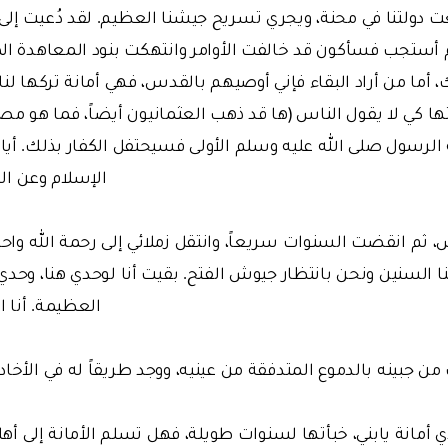
عت دولتنا في محنة، ويجري تسريح جيشنا العظيم. لقد دُعيت إل
لم أستجب فسأكون قد خالفت الأوامر وانتهكت بنود المعاهدة ال
 أما من أراد البقاء فإني أوصيهم بالقدس، فهي أمانة تركها لن
 كي لا يقول الناس (ها قد ذهب العثمانيون أيضاً، فما هو مصيرن
 الرسول صلى الله عليه وسلم الأولى فسيحتفل الكفار بذلك. أي
الإسلام وعن الد
 ثم انقضت السنوات سريعاً، وانتقل زملائي إلى رحمة الله واحداً
نا السنين ونحن بانتظار جيوش الفتح. بقيت أنا لوحدي هنا، وحدي
العظيمة. أنا 
ن جبينه بالدموع المتدفقة من عينيه، ووجد طريقاً له في الأخا
ي أمانة يابني، خبأتها لسنوات طويلة، فهل تسلم الأمانة إلى أهلها