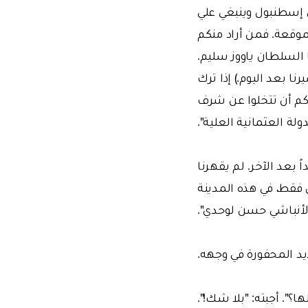
ى إسطنبول وينبغي علي
موقعة. فمن أراد منكم
ا السلطان ياووز سليم.
ا بعد اليوم.) إذا ترك
اكم أن تتخلوا عن شرف
ولة العثمانية العلية".
 بعد الآخر. لم يقهرنا
 فقط، في هذه المدينة
الأنباشي حسن لوحدي".
ديد المحفورة في وجهه.
؟". أجبته: "بلا شك!".