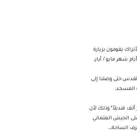
ل الأتراك يقومون بزيارة
ام شهر مايو / أيار.
 القدس حتى وصلنا إلى
 المسجد.
ف قنديلاً" وذلك لأن
قنديل في الساحة، ثم صلى الجيش العثماني
طرف الساحة…