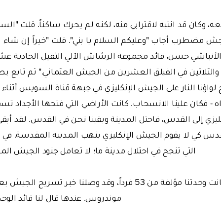
، وكان قد انتبه لاقترابي منه، لكنه لم يحرك ساكناً. قلت "السلام
جش مضطرب أجاب "وعليكم السلام يا بني". قلت "خيراً إن شاء ا
نا الأنباشي حسن، قائد مجموعة الرشاش الآلي الثقيل الحادية عشر
الثلاثين في الفيلق العشرين من الجيش العثماني." ثم تابع بصو
واؤنا النار على الجيش الإنكليزي في جبهة قناة السويس أثناء ا
 - فكان علينا الانسحاب. كانت الأراضي التي فتحها الأجداد تسق
يزي إلى القدس، فاحتل المدينة وبقينا نحن في القدس. لقد أبقى
لقدس كي لا يقوم الجيش الإنكليزي بنهب المدينة المقدسة. في
التي تنجح في احتلال مدينة ما؛ لا تعامل جنود الجيش ال
ثم أردف قائلاً "كانت وحدتنا مؤلفة من 53 فرداً، وقد وصلنا خبر
موندروس. عندها قال لنا قائد الوحد