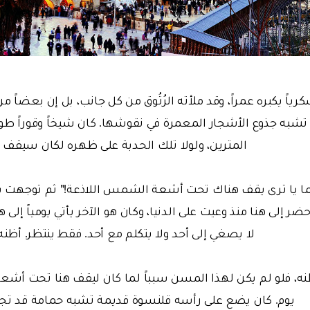
ياً يكبره عمراً، وقد ملأته الرُتُوق من كل جانب، بل إن بعضاً من 
 تشبه جذوع الأشجار المعمرة في نقوشها. كان شيخاً وقوراً طو
المترين، ولولا تلك الحدبة على ظهره لكان سيقف م
 يا ترى يقف هناك تحت أشعة الشمس اللاذعة!" ثم توجهت بسؤ
حضر إلى هنا منذ وعيت على الدنيا، وكان هو الآخر يأتي يومياً إلى 
لا يصغي إلى أحد ولا يتكلم مع أحد. فقط ينتظر. أظنه م
ظنه، فلو لم يكن لهذا المسن سبباً لما كان ليقف هنا تحت أش
يوم. كان يضع على رأسه قلنسوة قديمة تشبه حمامة قد تجنَّ