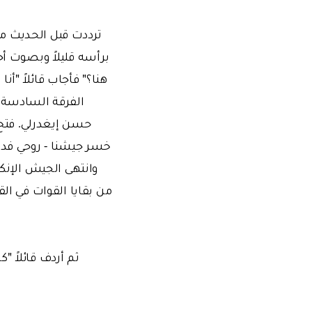
ترددت قبل الحديث معه
برأسه قليلاً وبصوت أ
هنا؟" فأجاب قائلاً "أ
الفرقة السادسة و
حسن إيغدرلي. فتح ل
خسر جيشنا - روحي فداه
وانتهى الجيش الإنكل
من بقايا القوات في ا