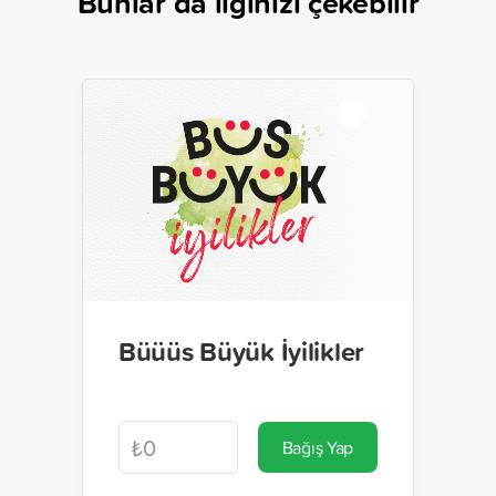
Bunlar da ilginizi çekebilir
Büüüs Büyük İyilikler
Bağış Yap