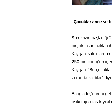
“Çocuklar anne ve ba
Son krizin başladığı 
birçok insan hakları i
Kaygan, saldırılardan
250 bin çocuğun içer
Kaygan, “Bu çocukları
zorunda kaldılar” diy
Bangladeş’e yeni ge
psikolojik olarak yık