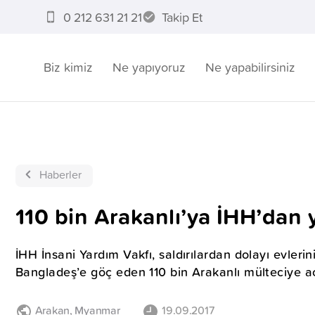
0 212 631 21 21
Takip Et
Biz kimiz
Ne yapıyoruz
Ne yapabilirsiniz
Haberler
110 bin Arakanlı’ya İHH’dan
İHH İnsani Yardım Vakfı, saldırılardan dolayı evleri
Bangladeş’e göç eden 110 bin Arakanlı mülteciye aci
Arakan
,
Myanmar
19.09.2017