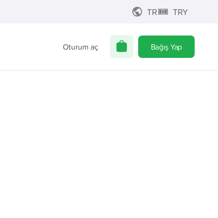
TR
TRY
Oturum aç
Bağış Yap