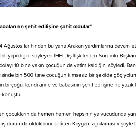
balarının şehit edilişine şahit oldular”
24 Ağustos tarihinden bu yana Arakan yardımlarına devam ett
hlali yapıldığını söyleyen İHH Dış İlişkilerden Sorumlu Başka
 dolayı 10 bine yakın çocuğun da yetim kaldığını söyledi. B
isinde bin 500 tane çocuğun kimsesiz bir şekilde göç yoluna
n birçoğu, kendi anne ve babasının şehit edilişine ne yazık k
e konuştu.
len çocukların da hemen hemen hepsinin ya vücudunda yara
ılmış durumda olduklarını belirten Kaygan, açıklamasını şöyle