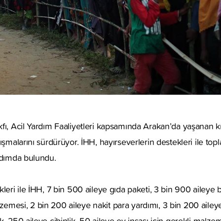
fı, Acil Yardım Faaliyetleri kapsamında Arakan’da yaşanan k
ışmalarını sürdürüyor. İHH, hayırseverlerin destekleri ile top
rdımda bulundu.
kleri ile İHH, 7 bin 500 aileye gıda paketi, 3 bin 900 aileye 
mesi, 2 bin 200 aileye nakit para yardımı, 3 bin 200 aileye
, 250 aileye cibinlik, 50 aileye ev inşası için gerekli malze