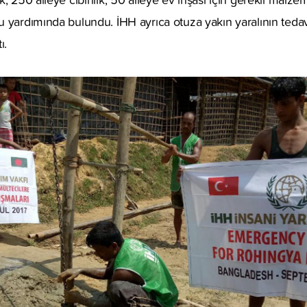
 yardımında bulundu. İHH ayrıca otuza yakın yaralının tedav
ı.