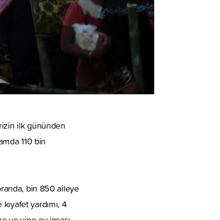
rizin ilk gününden
lamda 110 bin
branda, bin 850 aileye
 kıyafet yardımı, 4
me ve yine ev inşası