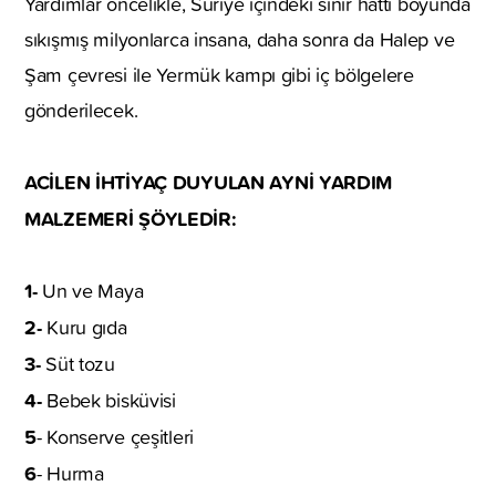
Yardımlar öncelikle, Suriye içindeki sınır hattı boyunda
sıkışmış milyonlarca insana, daha sonra da Halep ve
Şam çevresi ile Yermük kampı gibi iç bölgelere
gönderilecek.
ACİLEN İHTİYAÇ DUYULAN AYNİ YARDIM
MALZEMERİ ŞÖYLEDİR:
1-
Un ve Maya
2-
Kuru gıda
3-
Süt tozu
4-
Bebek bisküvisi
5
- Konserve çeşitleri
6
- Hurma