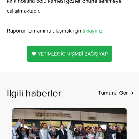
kırık notlarla dolu karnesi gözler önüne serilmeye
çalışılmaktadır.
Raporun tamamına ulaşmak için
tıklayınız.
YETİMLER İÇİN ŞİMDİ BAĞIŞ YAP
İlgili haberler
Tümünü Gör