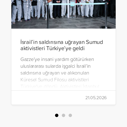
İsrail’in saldırısına uğrayan Sumud
aktivistleri Türkiye’ye geldi
Gazze’ye insani yardım götürürken
uluslararası sularda işgalci İsrail’in
saldırısına uğrayan ve alıkonulan
Küresel Sumud Filosu aktivistleri
Türkiye'ye döndü. Aktivistleri İstanbul
Havalimanı’nda binlerce kişi karşıladı.
21.05.2026