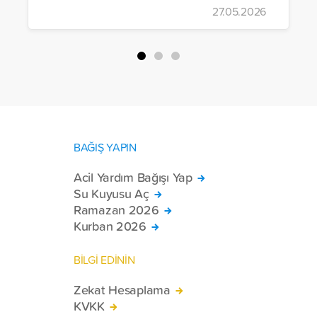
27.05.2026
yürütülen son projeyle Suriye’nin Şam,
Halep, Hama, Humus ve İdlib
bölgelerinde zor şartlarda yaşayan
toplam 228 engelli bireye elektrikli
tekerlekli sandalye ulaştırdı.
BAĞIŞ YAPIN
Acil Yardım Bağışı Yap
Su Kuyusu Aç
Ramazan 2026
Kurban 2026
BİLGİ EDİNİN
Zekat Hesaplama
KVKK