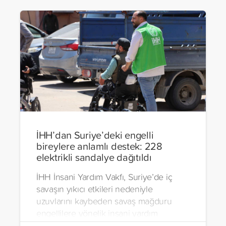
İHH’dan Suriye’deki engelli
bireylere anlamlı destek: 228
elektrikli sandalye dağıtıldı
İHH İnsani Yardım Vakfı, Suriye’de iç
savaşın yıkıcı etkileri nedeniyle
uzuvlarını kaybeden savaş mağduru
engellilere yönelik insani yardım
çalışmalarını aralıksız sürdürüyor. Vakıf,