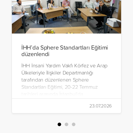
İHH’da Sphere Standartları Eğitimi
düzenlendi
İHH İnsani Yardım Vakfı Körfez ve Arap
Ülkeleriyle İlişkiler Departmanlığı
tarafından düzenlenen Sphere
Standartları Eğitimi, 20-22 Temmuz
tarihleri arasında İstanbul’da
gerçekleştirildi.
23.07.2026