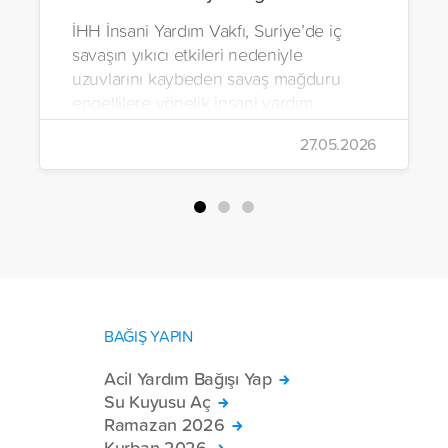
İHH İnsani Yardım Vakfı, Suriye’de iç
savaşın yıkıcı etkileri nedeniyle
uzuvlarını kaybeden savaş mağduru
engellilere yönelik insani yardım
çalışmalarını aralıksız sürdürüyor. Vakıf,
27.05.2026
yürütülen son projeyle Suriye’nin Şam,
Halep, Hama, Humus ve İdlib
bölgelerinde zor şartlarda yaşayan
toplam 228 engelli bireye elektrikli
tekerlekli sandalye ulaştırdı.
BAĞIŞ YAPIN
Acil Yardım Bağışı Yap
Su Kuyusu Aç
Ramazan 2026
Kurban 2026