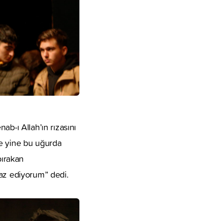
-ı Allah’ın rızasını
Ve yine bu uğurda
bırakan
yaz ediyorum” dedi.