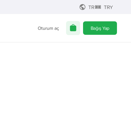
TR
TRY
Oturum aç
Bağış Yap