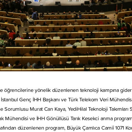
se öğrencilerine yönelik düzenlenen teknoloji kampına giderke
 İstanbul Genç İHH Başkanı ve Türk Telekom Veri Mühendisi K
se Sorumlusu Murat Can Kaya, YediHilal Teknoloji Takımları
ak Mühendisi ve İHH Gönüllüsü Tarık Kesekci anma programıy
rafından düzenlenen program, Büyük Çamlıca Camiî 1071 Ko