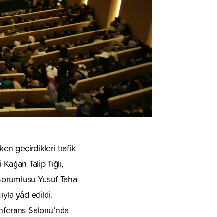
n geçirdikleri trafik
ağan Talip Tığlı,
 Sorumlusu Yusuf Taha
la yâd edildi.
nferans Salonu’nda