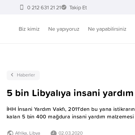
0 212 631 21 21
Takip Et
Biz kimiz
Ne yapıyoruz
Ne yapabilirsiniz
Haberler
5 bin Libyalıya insani yardım
İHH İnsani Yardım Vakfı, 2011’den bu yana istikrar
kalan 5 bin 400 mağdura insani yardım malzemesi u
Afrika
,
Libya
02.03.2020