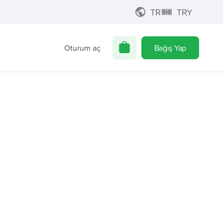
TR
TRY
Oturum aç
Bağış Yap