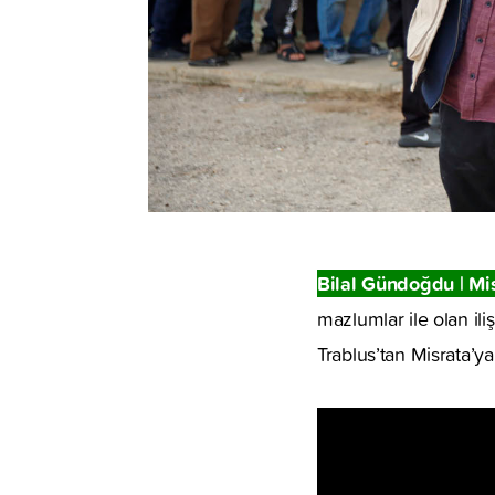
Bilal Gündoğdu | Mis
mazlumlar ile olan il
Trablus’tan Misrata’y