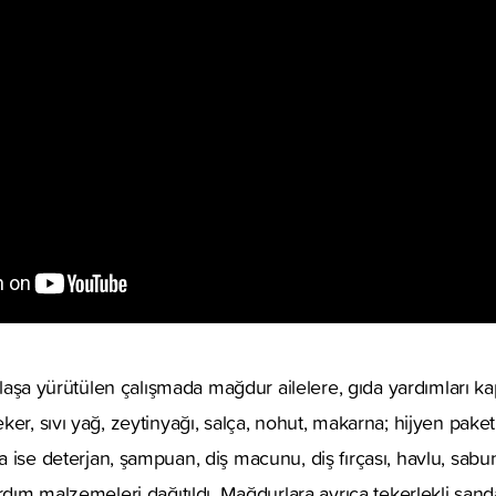
aklaşa yürütülen çalışmada mağdur ailelere, gıda yardımları k
er, sıvı yağ, zeytinyağı, salça, nohut, makarna; hijyen paket
ise deterjan, şampuan, diş macunu, diş fırçası, havlu, sabun,
ardım malzemeleri dağıtıldı. Mağdurlara ayrıca tekerlekli san