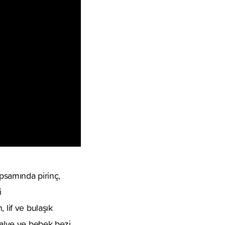
apsamında pirinç,
i
 lif ve bulaşık
dalye ve bebek bezi