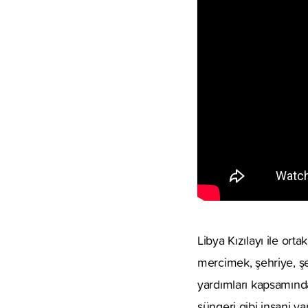
Libya Kızılayı ile ort
mercimek, şehriye, şek
yardımları
kapsamında 
süngeri gibi insani y