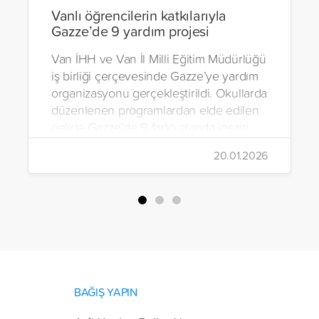
Vanlı öğrencilerin katkılarıyla
Gazze’de 9 yardım projesi
Van İHH ve Van İl Milli Eğitim Müdürlüğü
iş birliği çerçevesinde Gazze’ye yardım
organizasyonu gerçekleştirildi. Okullarda
düzenlenen programlardan elde edilen
gelirle Gazze’de 9 farklı alanda insani
yardım çalışmalarında bulunuldu.
20.01.2026
BAĞIŞ YAPIN