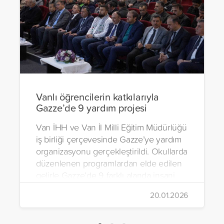
Vanlı öğrencilerin katkılarıyla
Gazze’de 9 yardım projesi
Van İHH ve Van İl Milli Eğitim Müdürlüğü
iş birliği çerçevesinde Gazze’ye yardım
organizasyonu gerçekleştirildi. Okullarda
düzenlenen programlardan elde edilen
gelirle Gazze’de 9 farklı alanda insani
yardım çalışmalarında bulunuldu.
20.01.2026