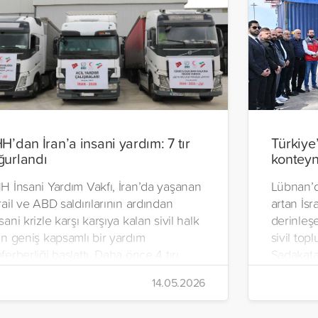
HH’dan İran’a insani yardım: 7 tır
Türkiye
ğurlandı
konteyn
H İnsani Yardım Vakfı, İran’da yaşanan
Lübnan’d
rail ve ABD saldırılarının ardından
artan İsra
sani krizle karşı karşıya kalan sivil halk
derinleşe
in geniş kapsamlı bir yardım
sivil top
ferberliği başlattı. Daha önce 4 tırı
Sadakata
an’a gönderen vakıf, ilaç, gıda kolisi ve
İnsani Ya
14.05.2026
emel ihtiyaç malzemelerinden oluşan 7
Yeryüzü 
rı daha ülkeye uğurladı.
hazırlana