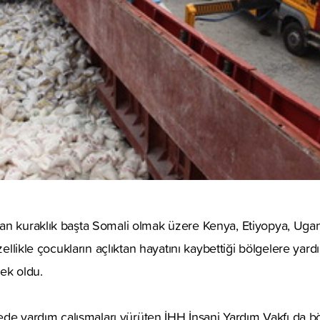
an kuraklık başta Somali olmak üzere Kenya, Etiyopya, Ugan
Özellikle çocukların açlıktan hayatını kaybettiği bölgelere yard
ek oldu.
lgede yardım çalışmaları yürüten İHH İnsani Yardım Vakfı da