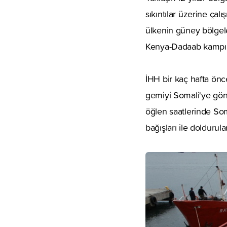
sıkıntılar üzerine çal
ülkenin güney bölgele
Kenya-Dadaab kampınd
İHH bir kaç hafta önc
gemiyi Somali'ye gön
öğlen saatlerinde So
bağışları ile doldurula