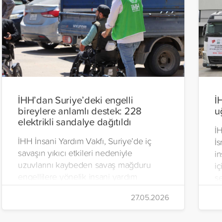
İHH’dan Suriye’deki engelli
İ
bireylere anlamlı destek: 228
u
elektrikli sandalye dağıtıldı
İH
İHH İnsani Yardım Vakfı, Suriye’de iç
İs
savaşın yıkıcı etkileri nedeniyle
in
uzuvlarını kaybeden savaş mağduru
iç
engellilere yönelik insani yardım
se
çalışmalarını aralıksız sürdürüyor. Vakıf,
İr
27.05.2026
yürütülen son projeyle Suriye’nin Şam,
t
Halep, Hama, Humus ve İdlib
tı