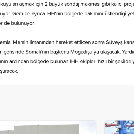
u kuyuları açmak için 2 büyük sondaj makinesi gibi kalıcı proje
or. Gemide ayrıca İHH'nın bölgede bakımını üstlendiği yetim
r de bulunuyor.
gemisi Mersin limanından hareket ettikten sonra Süveyş kana
n içerisinde Somali'nin başkenti Mogadişu'ya ulaşacak. Yard
ın ardından bölgede bulunan İHH ekipleri hızlı bir şekilde
ştıracak.