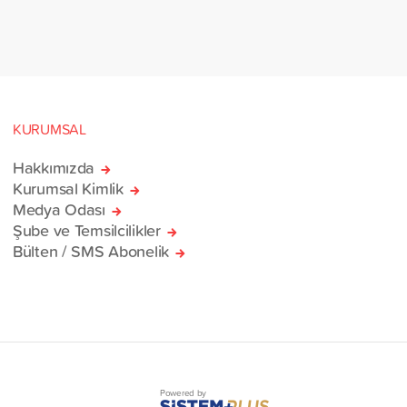
erinin bulunduğu 38
rlik yardım gemisi, savaş
sivillere umut olmak üzere
manı’na ulaştı.
KURUMSAL
Hakkımızda
Kurumsal Kimlik
Medya Odası
Şube ve Temsilcilikler
Bülten / SMS Abonelik
Powered by