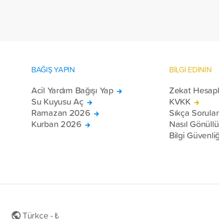
bölgelerinde zor şartlarda yaşayan
toplam 228 engelli bireye elektrikli
tekerlekli sandalye ulaştırdı.
BAĞIŞ YAPIN
BİLGİ EDİNİN
Acil Yardım Bağışı Yap
Zekat Hesap
Su Kuyusu Aç
KVKK
Ramazan 2026
Sıkça Sorula
Kurban 2026
Nasıl Gönüll
Bilgi Güvenliğ
Türkçe - ₺