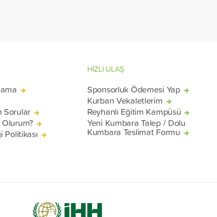
malzemel
konteyne
mağduru 
Beyrut Li
HIZLI ULAŞ
lama
Sponsorluk Ödemesi Yap
Kurban Vekaletlerim
n Sorular
Reyhanlı Eğitim Kampüsü
ü Olurum?
Yeni Kumbara Talep / Dolu
Kumbara Teslimat Formu
i Politikası