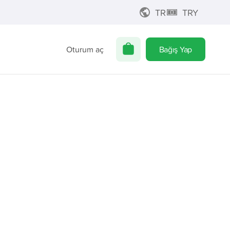
TR
TRY
Oturum aç
Bağış Yap