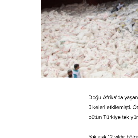
Doğu Afrika'da yaşan
ülkeleri etkilemişti. 
bütün Türkiye tek yür
Yaklaşık 12 yıldır bö