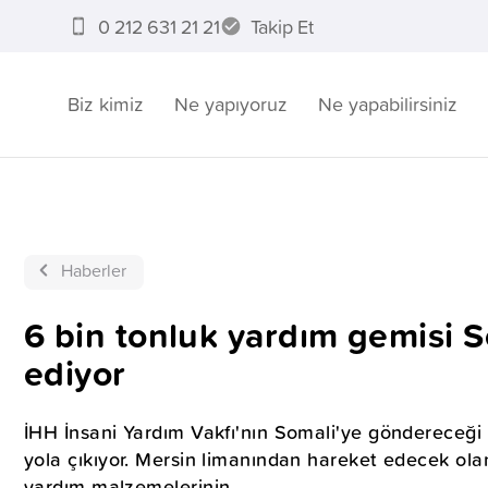
0 212 631 21 21
Takip Et
Biz kimiz
Ne yapıyoruz
Ne yapabilirsiniz
Haberler
6 bin tonluk yardım gemisi 
ediyor
İHH İnsani Yardım Vakfı'nın Somali'ye göndereceği 
yola çıkıyor. Mersin limanından hareket edecek ola
yardım malzemelerinin