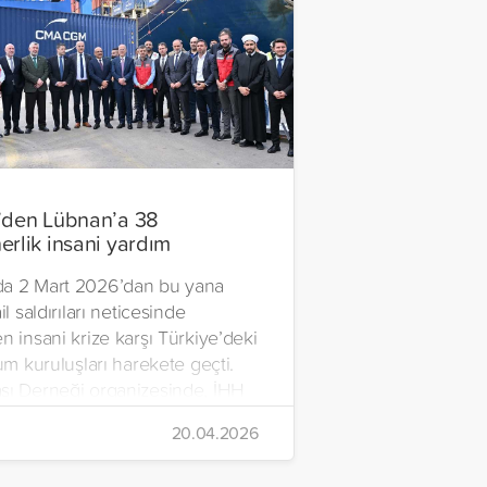
’den Lübnan’a 38
erlik insani yardım
a 2 Mart 2026’dan bu yana
il saldırıları neticesinde
n insani krize karşı Türkiye’deki
lum kuruluşları harekete geçti.
şı Derneği organizesinde, İHH
rdım Vakfı, Yetim Vakfı ve
20.04.2026
Çocukları Derneği tarafından
n ve içerisinde acil ihtiyaç