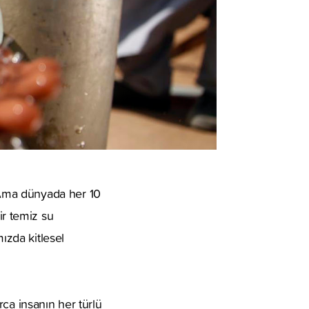
 Ama dünyada her 10
lir temiz su
ızda kitlesel
ca insanın her türlü