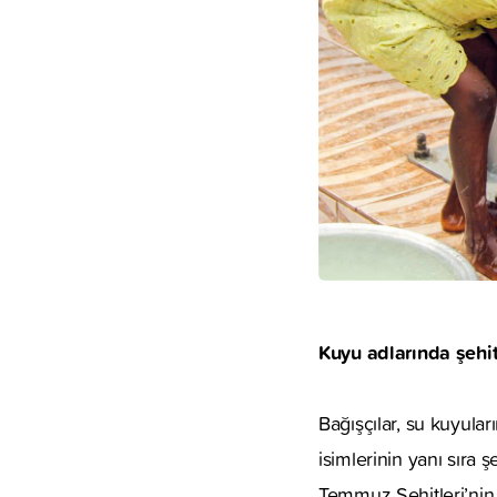
Kuyu adlarında şehit
Bağışçılar, su kuyular
isimlerinin yanı sıra 
Temmuz Şehitleri’nin,