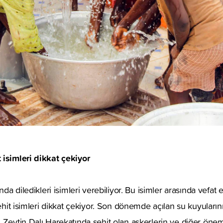
 isimleri dikkat çekiyor
ında diledikleri isimleri verebiliyor. Bu isimler arasında vefa
şehit isimleri dikkat çekiyor. Son dönemde açılan su kuyularını
 Zeytin Dalı Harekatında şehit olan askerlerin ve diğer önemli