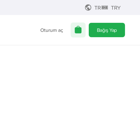
TR
TRY
Oturum aç
Bağış Yap