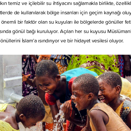
kın temiz ve içilebilir su ihtiyacını sağlamakla birlikte, özelli
etlerde de kullanılarak bölge insanları için geçim kaynağı olu
önemli bir faktör olan su kuyuları ile bölgelerde gönüller fe
arasında gönül bağı kuruluyor. Açılan her su kuyusu Müslümanl
nüllerini İslam’a ısındırıyor ve bir hidayet vesilesi oluyor.