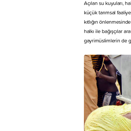
Açılan su kuyuları, hal
küçük tarımsal faaliy
kıtlığın önlenmesinde 
halkı ile bağışçılar 
gayrimüslimlerin de gö