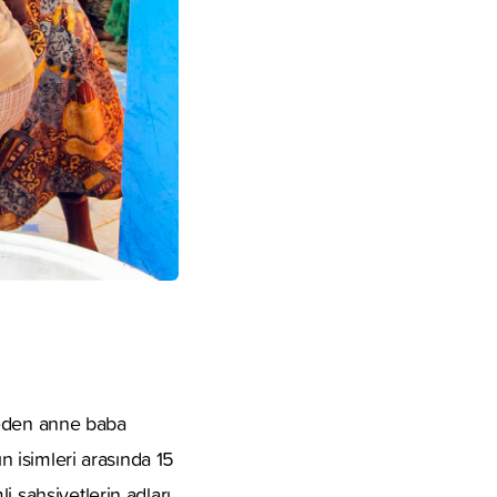
t eden anne baba
n isimleri arasında 15
 şahsiyetlerin adları