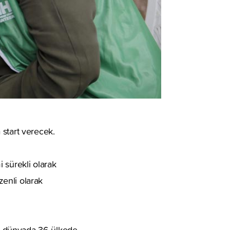
 start verecek.
 sürekli olarak
enli olarak
e dünyada 36 ülkede