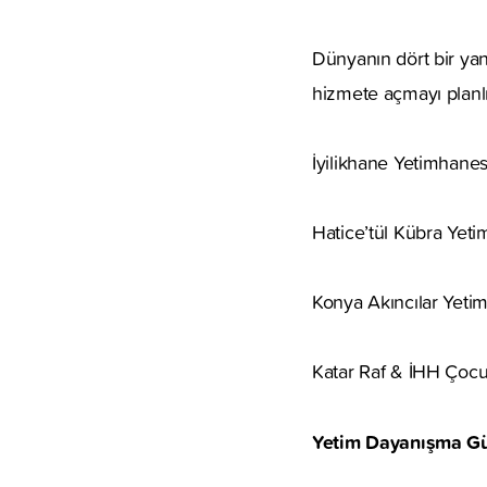
Dünyanın dört bir ya
hizmete açmayı planlı
İyilikhane Yetimhanes
Hatice’tül Kübra Yeti
Konya Akıncılar Yeti
Katar Raf & İHH Çocu
Yetim Dayanışma Gü