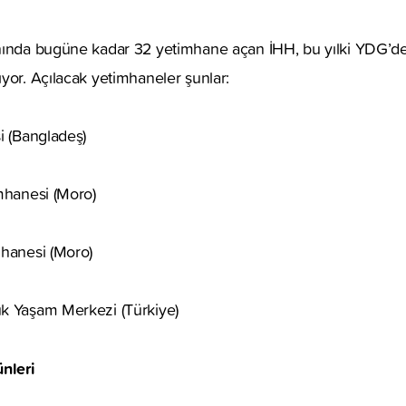
nında bugüne kadar 32 yetimhane açan İHH, bu yılki YDG’d
yor. Açılacak yetimhaneler şunlar:
i (Bangladeş)
mhanesi (Moro)
mhanesi (Moro)
k Yaşam Merkezi (Türkiye)
nleri