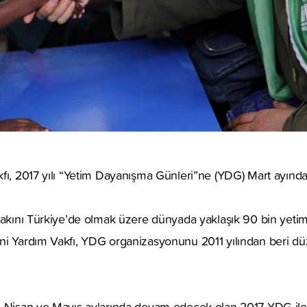
fı, 2017 yılı “Yetim Dayanışma Günleri”ne (YDG) Mart ayında
yakını Türkiye’de olmak üzere dünyada yaklaşık 90 bin yetimi
ni Yardım Vakfı, YDG organizasyonunu 2011 yılından beri düz
, Nisan ve Mayıs aylarında devam edecek olan 2017 YDG il