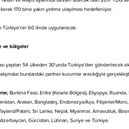
rilerek 170 bine yakın yetime ulaşılması hedefleniyor.
e Türkiye’nin 60 ilinde uygulanacak.
e ve bölgeler
sı yapılan 54 ülkeden 30'unda Türkiye’den gönderilecek eki
lışmalar buralardaki partner kurumlar aracılığıyla gerçekleşti
ler,
Burkina Faso, Eritre (Kesele Bölgesi), Etiyopya, Ruanda,
nistan, Arakan, Bangladeş, Endonezya/Açe, Filipinler/Moro, 
, Tayland/Patani, Sri Lanka, Nepal, Myanmar, Arnavutluk, Bos
zerbaycan, Gürcistan, Lübnan, Suriye ve Türkiye.