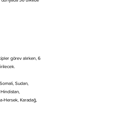
pler görev alırken, 6
rilecek.
 Somali, Sudan,
Hindistan,
na-Hersek, Karadağ,