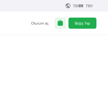
TR
TRY
Oturum aç
Bağış Yap