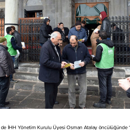
de İHH Yönetim Kurulu Üyesi Osman Atalay öncülüğünde 