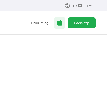
TR
TRY
Oturum aç
Bağış Yap