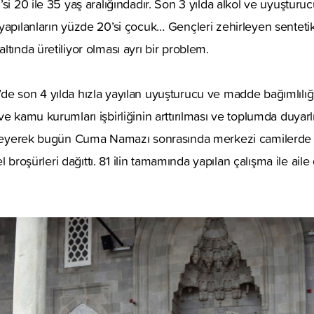
si 20 ile 35 yaş aralığındadır. Son 3 yılda alkol ve uyuşturu
yapılanların yüzde 20’si çocuk… Gençleri zehirleyen senteti
tında üretiliyor olması ayrı bir problem.
de son 4 yılda hızla yayılan uyuşturucu ve madde bağımlılığ
e kamu kurumları işbirliğinin arttırılması ve toplumda duyarlıl
efleyerek bugün Cuma Namazı sonrasında merkezi camilerde 
 el broşürleri dağıttı. 81 ilin tamamında yapılan çalışma ile aile 