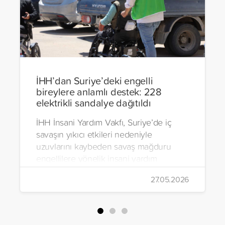
İHH’dan Suriye’deki engelli
bireylere anlamlı destek: 228
elektrikli sandalye dağıtıldı
İHH İnsani Yardım Vakfı, Suriye’de iç
savaşın yıkıcı etkileri nedeniyle
uzuvlarını kaybeden savaş mağduru
engellilere yönelik insani yardım
çalışmalarını aralıksız sürdürüyor. Vakıf,
27.05.2026
yürütülen son projeyle Suriye’nin Şam,
Halep, Hama, Humus ve İdlib
bölgelerinde zor şartlarda yaşayan
toplam 228 engelli bireye elektrikli