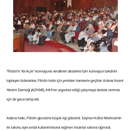
"Filistin'e Yol Açık" konvoyuna verdikleri destekle tüm konvoyun takdirini
toplayan Adanalılar
,
Filistin halkı için
yeniden
harekete geçtiler. Adana İnsani
Yardım Derneği (ADYAR), İHH’nın organize ettiği çalışmaya destek verm
ek
için bir gece tertip etil.
Adana halkı
,
Filistin gecesine büyük ilgi gösterdi. Seyhan Kültür Merkezinin
iki salonu aynı anda kullanılmasına rağmen insanlar salona sığmadı.