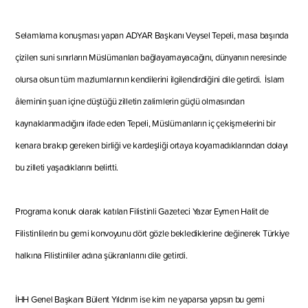
Selamlama konuşması yapan ADYAR Başkanı Veysel Tepeli, masa başında
çizilen suni sınırların Müslümanları bağlayamayacağını, dünyanın neresinde
olursa olsun
tüm mazlumlarının kendilerini ilgilendirdiğini dile getirdi. İslam
âleminin
şuan içine düştüğü zilletin zalimlerin güçlü olmasından
kaynaklanmadığını ifade eden Tepeli, Müslümanların iç çekişmelerini bir
kenara bırakıp gereken birliği ve kardeşliği ortaya koyamadıklarından dolayı
bu zilleti yaşadıklarını belirtti.
Programa konuk olarak katılan Filistinli Gazeteci Yazar Eymen Halit de
Filistinlilerin bu gemi konvoyunu dört gözle beklediklerine değinerek Türkiye
halkına Filistinliler adına şükranlarını dile getirdi.
İHH
Genel Başkanı Bülent Yıldırım ise
kim ne y
aparsa yapsın bu gemi