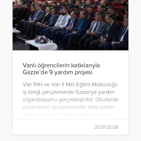
Vanlı öğrencilerin katkılarıyla
Gazze’de 9 yardım projesi
Van İHH ve Van İl Milli Eğitim Müdürlüğü
iş birliği çerçevesinde Gazze’ye yardım
organizasyonu gerçekleştirildi. Okullarda
düzenlenen programlardan elde edilen
gelirle Gazze’de 9 farklı alanda insani
yardım çalışmalarında bulunuldu.
20.01.2026