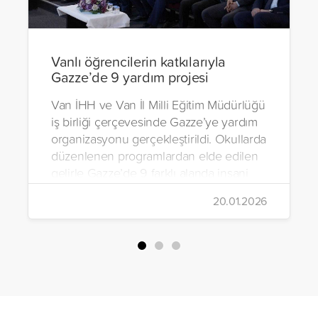
Vanlı öğrencilerin katkılarıyla
Gazze’de 9 yardım projesi
Van İHH ve Van İl Milli Eğitim Müdürlüğü
iş birliği çerçevesinde Gazze’ye yardım
organizasyonu gerçekleştirildi. Okullarda
düzenlenen programlardan elde edilen
gelirle Gazze’de 9 farklı alanda insani
yardım çalışmalarında bulunuldu.
20.01.2026