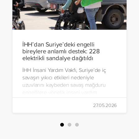
İHH’dan Suriye’deki engelli
bireylere anlamlı destek: 228
elektrikli sandalye dağıtıldı
İHH İnsani Yardım Vakfı, Suriye’de iç
savaşın yıkıcı etkileri nedeniyle
uzuvlarını kaybeden savaş mağduru
engellilere yönelik insani yardım
çalışmalarını aralıksız sürdürüyor. Vakıf,
27.05.2026
yürütülen son projeyle Suriye’nin Şam,
Halep, Hama, Humus ve İdlib
bölgelerinde zor şartlarda yaşayan
toplam 228 engelli bireye elektrikli
tekerlekli sandalye ulaştırdı.