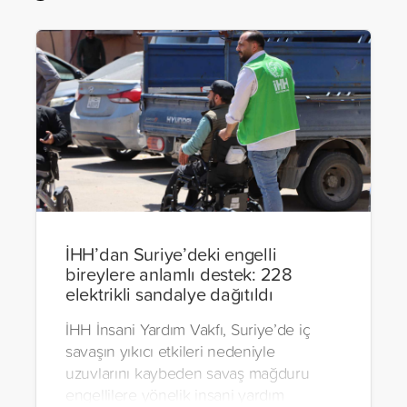
İHH’dan Suriye’deki engelli
bireylere anlamlı destek: 228
elektrikli sandalye dağıtıldı
İHH İnsani Yardım Vakfı, Suriye’de iç
savaşın yıkıcı etkileri nedeniyle
uzuvlarını kaybeden savaş mağduru
engellilere yönelik insani yardım