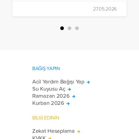
çalışmalarını aralıksız sürdürüyor. Vakıf,
27.05.2026
yürütülen son projeyle Suriye’nin Şam,
Halep, Hama, Humus ve İdlib
bölgelerinde zor şartlarda yaşayan
toplam 228 engelli bireye elektrikli
tekerlekli sandalye ulaştırdı.
BAĞIŞ YAPIN
Acil Yardım Bağışı Yap
Su Kuyusu Aç
Ramazan 2026
Kurban 2026
BİLGİ EDİNİN
Zekat Hesaplama
KVKK