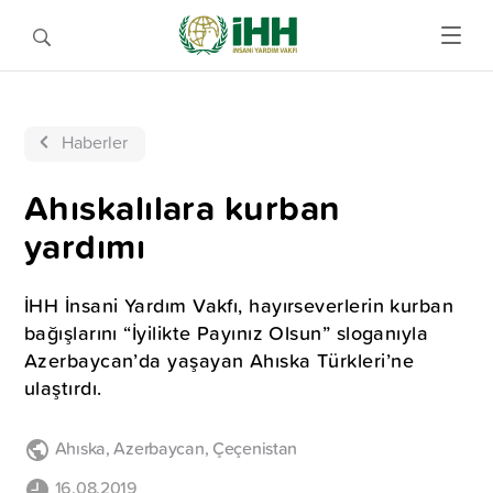
Haberler
Ahıskalılara kurban
yardımı
İHH İnsani Yardım Vakfı, hayırseverlerin kurban
bağışlarını “İyilikte Payınız Olsun” sloganıyla
Azerbaycan’da yaşayan Ahıska Türkleri’ne
ulaştırdı.
Ahıska
,
Azerbaycan
,
Çeçenistan
16.08.2019