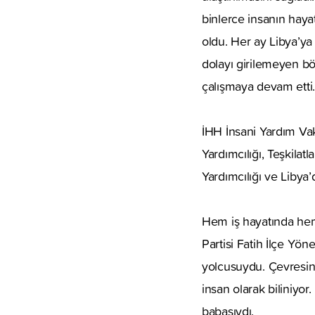
binlerce insanın haya
oldu. Her ay Libya’ya 
dolayı girilemeyen bö
çalışmaya devam etti.
İHH İnsani Yardım Vak
Yardımcılığı, Teşkila
Yardımcılığı ve Libya
Hem iş hayatında hem 
Partisi Fatih İlçe Yö
yolcusuydu. Çevresind
insan olarak biliniyo
babasıydı.