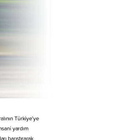
alının Türkiye’ye
insani yardım
arı barıştırarak