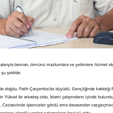
şmalarıyla tanınan, ömrünü mazlumlara ve yetimlere hizmet 
 şu şekilde:
’da doğdu. Fatih Çarşamba’da büyüdü. Gençliğinde katıldığı F
in Yüksel ile arkadaş oldu. İslami çalışmaların içinde bulundu
ı. Cezaevinde işkenceler gördü ama davasından vazgeçmedi.
ençlere yönelik yapılan çalışmaların öncüsü oldu.