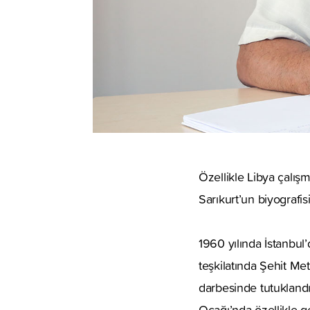
Özellikle Libya çalı
Sarıkurt’un biyografisi
1960 yılında İstanbul
teşkilatında Şehit Met
darbesinde tutukland
Ocağı’nda özellikle g