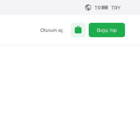
TR
TRY
Oturum aç
Bağış Yap