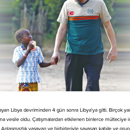
ayan Libya devriminden 4 gün sonra Libya’ya gitti. Birçok yar
na vesile oldu. Çatışmalardan etkilenen binlerce mülteciye 
ı. Anlaşmazlık yaşayan ve birbirleriyle savaşan kabile ve grupl