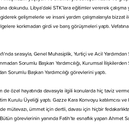
tına dokundu. Libya’daki STK’lara eğitimler vererek çalışm
giderek gelişmelerle ve insani yardım çalışmalarıyla bizzat il
lgelere korkmadan girdi ve barış görüşmeleri yaptı. Vefatına
fı’nda sırasıyla, Genel Muhasiplik, Yurtiçi ve Acil Yardımda
tlanmadan Sorumlu Başkan Yardımcılığı, Kurumsal İlişkilerde
’dan Sorumlu Başkan Yardımcılığı görevlerini yaptı.
de özel hayatında davasıyla ilgili konularda hiç taviz verme
netim Kurulu Üyeliği yaptı. Gazze Kara Konvoyu katılımcısı v
e mütevazı, ümmet için dertli, davası için hiçbir fedakarlık
r. Bütün görevlerinin yanında Fatih’te esnaflık yapan Ahmet S