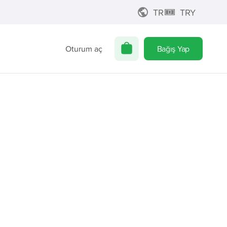
TR
TRY
Oturum aç
Bağış Yap