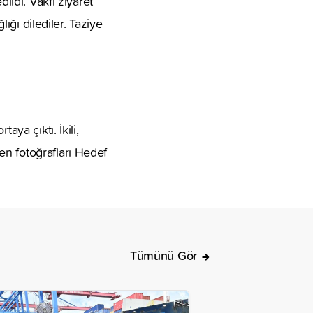
ildi. Vakfı ziyaret
lığı dilediler. Taziye
ya çıktı. İkili,
en fotoğrafları Hedef
Tümünü Gör