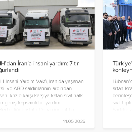
HH’dan İran’a insani yardım: 7 tır
Türkiye
ğurlandı
konteyn
H İnsani Yardım Vakfı, İran’da yaşanan
Lübnan’d
rail ve ABD saldırılarının ardından
artan İsra
sani krizle karşı karşıya kalan sivil halk
derinleşe
in geniş kapsamlı bir yardım
sivil top
ferberliği başlattı. Daha önce 4 tırı
Sadakata
an’a gönderen vakıf, ilaç, gıda kolisi ve
İnsani Ya
14.05.2026
emel ihtiyaç malzemelerinden oluşan 7
Yeryüzü 
rı daha ülkeye uğurladı.
hazırlana