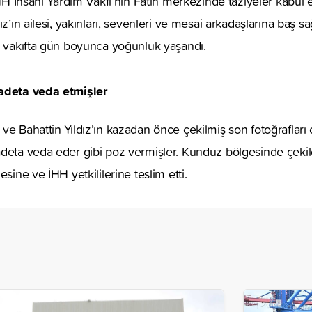
İHH İnsani Yardım Vakfı’nın Fatih merkezinde taziyeler kabul ed
z’ın ailesi, yakınları, sevenleri ve mesai arkadaşlarına baş sağ
ı vakıfta gün boyunca yoğunluk yaşandı.
 adeta veda etmişler
e Bahattin Yıldız’ın kazadan önce çekilmiş son fotoğrafları orta
deta veda eder gibi poz vermişler. Kunduz bölgesinde çekil
esine ve İHH yetkililerine teslim etti.