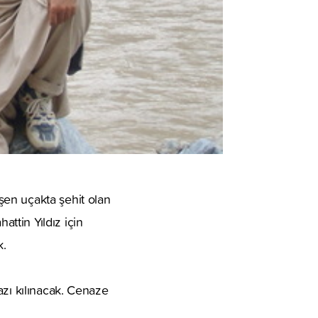
şen uçakta şehit olan
ttin Yıldız için
k.
azı kılınacak. Cenaze