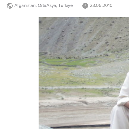
Afganistan
,
OrtaAsya
,
Türkiye
23.05.2010