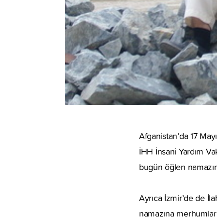
Afganistan’da 17 May
İHH İnsani Yardım Vak
bugün öğlen namazını
Ayrıca İzmir’de de İl
namazına merhumların 