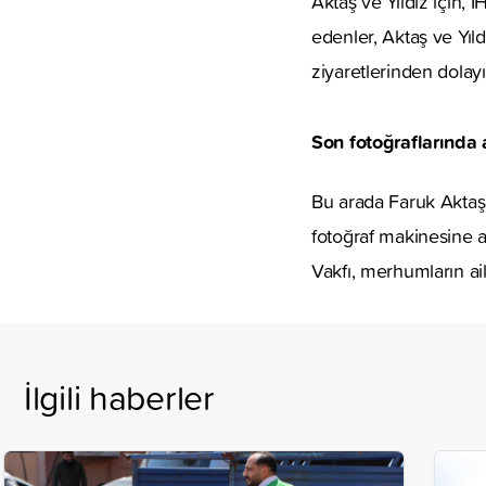
Aktaş ve Yıldız için, 
edenler, Aktaş ve Yıldı
ziyaretlerinden dolay
Son fotoğraflarında
Bu arada Faruk Aktaş v
fotoğraf makinesine a
Vakfı, merhumların ail
İlgili haberler