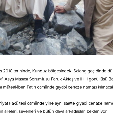
ıs 2010 tarihinde, Kunduz bölgesindeki Salang geçidinde dü
fı Asya Masası Sorumlusu Faruk Aktaş ve İHH gönüllüsü Baha
 müteakiben Fatih camiinde gıyabi cenaze namazı kılınaca
ahiyat Fakültesi camiinde yine aynı saatte gıyabi cenaze nam
aileleri, sevenleri ve bütün dava arkadaşları bekleniyor.