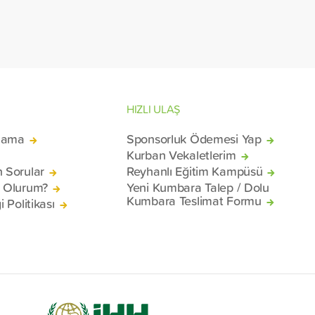
malzemel
konteyne
mağduru 
Beyrut Li
HIZLI ULAŞ
lama
Sponsorluk Ödemesi Yap
Kurban Vekaletlerim
n Sorular
Reyhanlı Eğitim Kampüsü
ü Olurum?
Yeni Kumbara Talep / Dolu
Kumbara Teslimat Formu
i Politikası