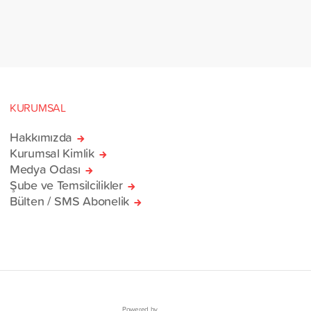
erinin bulunduğu 38
rlik yardım gemisi, savaş
sivillere umut olmak üzere
manı’na ulaştı.
KURUMSAL
Hakkımızda
Kurumsal Kimlik
Medya Odası
Şube ve Temsilcilikler
Bülten / SMS Abonelik
Powered by