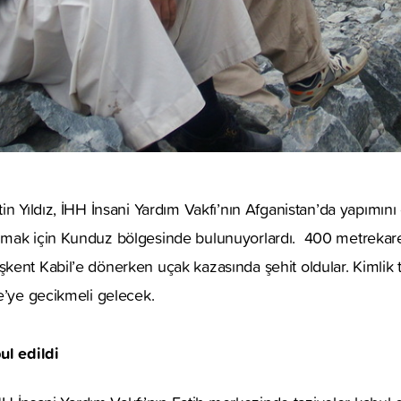
in Yıldız, İHH İnsani Yardım Vakfı’nın Afganistan’da yapımını
mak için Kunduz bölgesinde bulunuyorlardı. 400 metrekare
ent Kabil’e dönerken uçak kazasında şehit oldular. Kimlik t
e’ye gecikmeli gelecek.
ul edildi