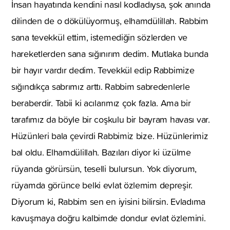
İnsan hayatında kendini nasıl kodladıysa, şok anında
dilinden de o dökülüyormuş, elhamdülillah. Rabbim
sana tevekkül ettim, istemediğin sözlerden ve
hareketlerden sana sığınırım dedim. Mutlaka bunda
bir hayır vardır dedim. Tevekkül edip Rabbimize
sığındıkça sabrımız arttı. Rabbim sabredenlerle
beraberdir. Tabii ki acılarımız çok fazla. Ama bir
tarafımız da böyle bir coşkulu bir bayram havası var.
Hüzünleri bala çevirdi Rabbimiz bize. Hüzünlerimiz
bal oldu. Elhamdülillah. Bazıları diyor ki üzülme
rüyanda görürsün, teselli bulursun. Yok diyorum,
rüyamda görünce belki evlat özlemim depreşir.
Diyorum ki, Rabbim sen en iyisini bilirsin. Evladıma
kavuşmaya doğru kalbimde dondur evlat özlemini.