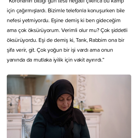
“Koronanın bittiği gün testi negatif çıkınca bu kamp
için çağırmışlardı. Bizimle telefonla konuşurken bile
nefesi yetmiyordu. Eşine demiş ki ben gideceğim
ama çok öksürüyorum. Verimli olur mu? Çok şiddetli
öksürüyordu. Eşi de demiş ki, Tarık, Rabbim ona bir
şifa verir, git. Çok yoğun bir işi vardı ama onun
yanında da mutlaka iyilik için vakit ayırırdı.”