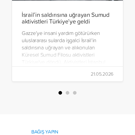
İsrail’in saldırısına uğrayan Sumud
aktivistleri Türkiye’ye geldi
Gazze’ye insani yardım götürürken
uluslararası sularda işgalci İsrail’in
saldırısına uğrayan ve alıkonulan
Küresel Sumud Filosu aktivistleri
Türkiye'ye döndü. Aktivistleri İstanbul
Havalimanı’nda binlerce kişi karşıladı.
21.05.2026
BAĞIŞ YAPIN