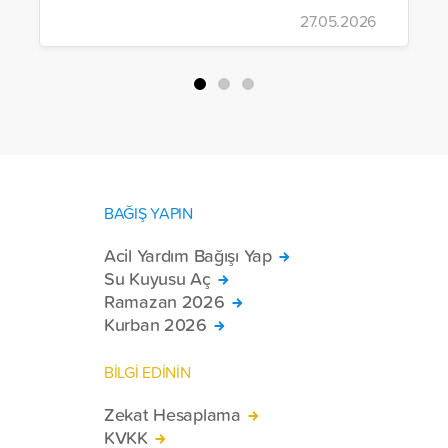
çalışmalarını aralıksız sürdürüyor. Vakıf,
27.05.2026
yürütülen son projeyle Suriye’nin Şam,
Halep, Hama, Humus ve İdlib
bölgelerinde zor şartlarda yaşayan
toplam 228 engelli bireye elektrikli
tekerlekli sandalye ulaştırdı.
BAĞIŞ YAPIN
Acil Yardım Bağışı Yap
Su Kuyusu Aç
Ramazan 2026
Kurban 2026
BİLGİ EDİNİN
Zekat Hesaplama
KVKK