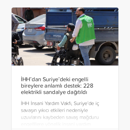
İHH’dan Suriye’deki engelli
bireylere anlamlı destek: 228
elektrikli sandalye dağıtıldı
İHH İnsani Yardım Vakfı, Suriye’de iç
savaşın yıkıcı etkileri nedeniyle
uzuvlarını kaybeden savaş mağduru
engellilere yönelik insani yardım