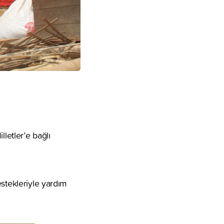
letler’e bağlı
estekleriyle yardım