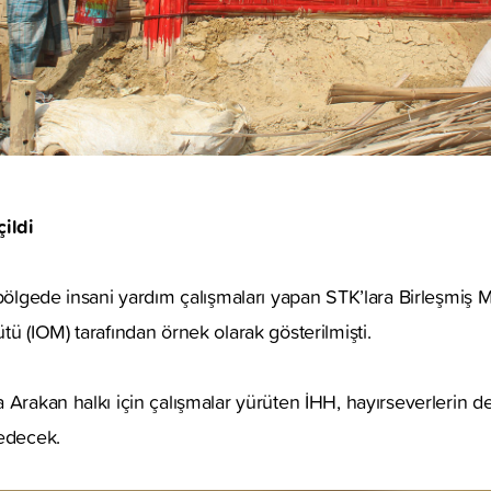
çildi
bölgede insani yardım çalışmaları yapan STK’lara Birleşmiş Mil
tü (IOM) tarafından örnek olarak gösterilmişti.
 Arakan halkı için çalışmalar yürüten İHH, hayırseverlerin d
 edecek.