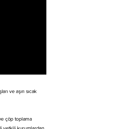
arı ve aşırı sıcak
 ve çöp toplama
li yetkili kurumlardan