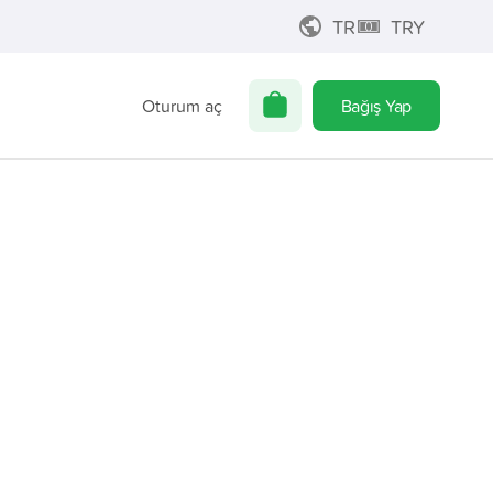
TR
TRY
Oturum aç
Bağış Yap