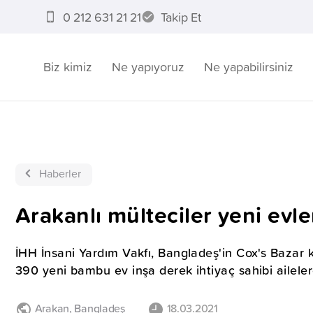
0 212 631 21 21
Takip Et
Biz kimiz
Ne yapıyoruz
Ne yapabilirsiniz
Haberler
Arakanlı mülteciler yeni evl
İHH İnsani Yardım Vakfı, Bangladeş'in Cox's Bazar k
390 yeni bambu ev inşa derek ihtiyaç sahibi ailelere
Arakan
,
Bangladeş
18.03.2021