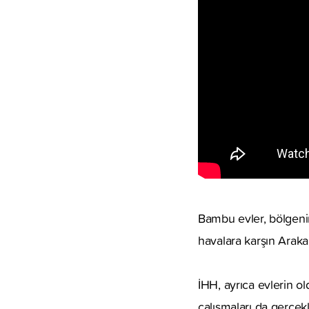
Bambu evler, bölgenin
havalara karşın Arakan
İHH, ayrıca evlerin o
çalışmaları da gerçekl