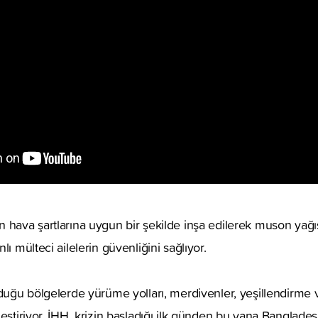
 hava şartlarına uygun bir şekilde inşa edilerek muson yağışl
lı mülteci ailelerin güvenliğini sağlıyor.
lduğu bölgelerde yürüme yolları, merdivenler, yeşillendirme
eştiriyor. İHH, krizin başladığı ilk günden bu yana Bangladeş