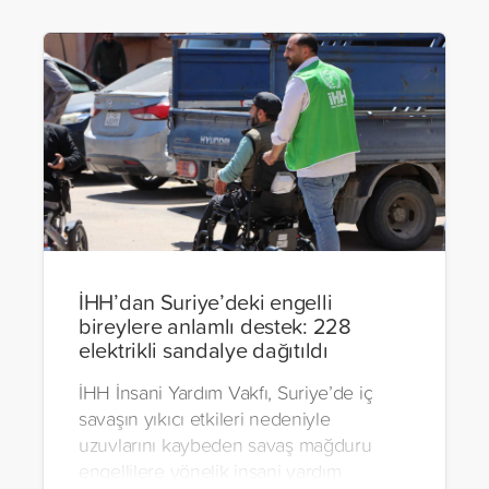
İHH’dan Suriye’deki engelli
bireylere anlamlı destek: 228
elektrikli sandalye dağıtıldı
İHH İnsani Yardım Vakfı, Suriye’de iç
savaşın yıkıcı etkileri nedeniyle
uzuvlarını kaybeden savaş mağduru
engellilere yönelik insani yardım