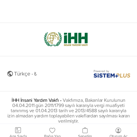
Powered by
Türkçe - ₺
İHH İnsani Yardım Vakfı
•
Vakfımıza, Bakanlar Kurulunun
04.04.2011 gün 2011/1799 sayılı kararıyla vergi muafiyeti
tanınmış ve 01.04.2013 tarih ve 2013/4588 sayılı kararıyla
izin almadan yardım toplayabilen vakıflardan sayılması kararı
verilmiştir.
insani@hs01.kep.tr
Ana Sayfa
Bağış Yap
Sepetim
Oturum Aç