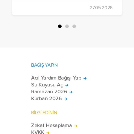
çalışmalarını aralıksız sürdürüyor. Vakıf,
27.05.2026
yürütülen son projeyle Suriye’nin Şam,
Halep, Hama, Humus ve İdlib
bölgelerinde zor şartlarda yaşayan
toplam 228 engelli bireye elektrikli
tekerlekli sandalye ulaştırdı.
BAĞIŞ YAPIN
Acil Yardım Bağışı Yap
Su Kuyusu Aç
Ramazan 2026
Kurban 2026
BİLGİ EDİNİN
Zekat Hesaplama
KVKK