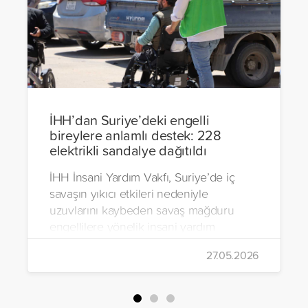
İHH’dan Suriye’deki engelli
bireylere anlamlı destek: 228
elektrikli sandalye dağıtıldı
İHH İnsani Yardım Vakfı, Suriye’de iç
savaşın yıkıcı etkileri nedeniyle
uzuvlarını kaybeden savaş mağduru
engellilere yönelik insani yardım
çalışmalarını aralıksız sürdürüyor. Vakıf,
27.05.2026
yürütülen son projeyle Suriye’nin Şam,
Halep, Hama, Humus ve İdlib
bölgelerinde zor şartlarda yaşayan