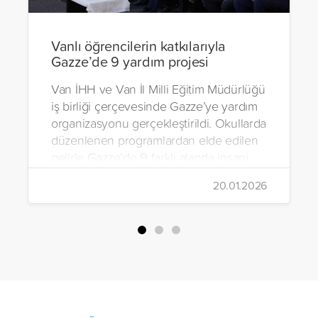
Vanlı öğrencilerin katkılarıyla
Gazze’de 9 yardım projesi
Van İHH ve Van İl Milli Eğitim Müdürlüğü
iş birliği çerçevesinde Gazze’ye yardım
organizasyonu gerçekleştirildi. Okullarda
düzenlenen programlardan elde edilen
gelirle Gazze’de 9 farklı alanda insani
yardım çalışmalarında bulunuldu.
20.01.2026