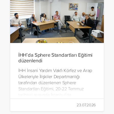
İHH’da Sphere Standartları Eğitimi
düzenlendi
İHH İnsani Yardım Vakfı Körfez ve Arap
Ülkeleriyle İlişkiler Departmanlığı
tarafından düzenlenen Sphere
Standartları Eğitimi, 20-22 Temmuz
tarihleri arasında İstanbul’da
gerçekleştirildi.
23.07.2026