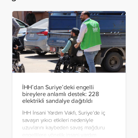
İHH’dan Suriye’deki engelli
bireylere anlamlı destek: 228
elektrikli sandalye dağıtıldı
İHH İnsani Yardım Vakfı, Suriye’de iç
savaşın yıkıcı etkileri nedeniyle
uzuvlarını kaybeden savaş mağduru
engellilere yönelik insani yardım