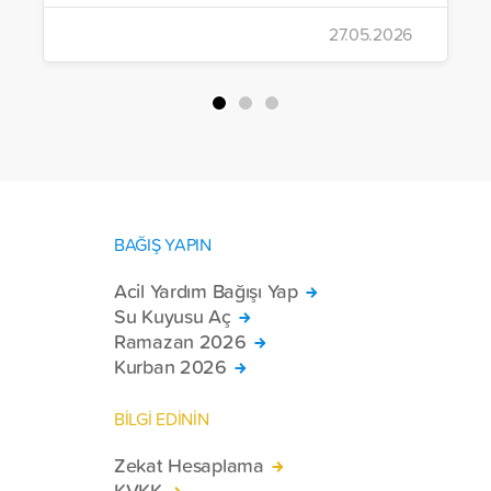
çalışmalarını aralıksız sürdürüyor. Vakıf,
27.05.2026
yürütülen son projeyle Suriye’nin Şam,
Halep, Hama, Humus ve İdlib
bölgelerinde zor şartlarda yaşayan
toplam 228 engelli bireye elektrikli
tekerlekli sandalye ulaştırdı.
BAĞIŞ YAPIN
Acil Yardım Bağışı Yap
Su Kuyusu Aç
Ramazan 2026
Kurban 2026
BİLGİ EDİNİN
Zekat Hesaplama
KVKK