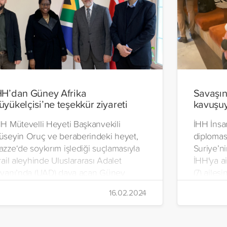
HH’dan Güney Afrika
Savaşın 
üyükelçisi’ne teşekkür ziyareti
kavuşu
HH Mütevelli Heyeti Başkanvekili
İHH İnsan
üseyin Oruç ve beraberindeki heyet,
diplomasi
zze‘de soykırım işlediği suçlamasıyla
Suriye’n
rail aleyhinde Uluslararası Adalet
İHH'ya a
ivanı’nda (UAD) dava açan Güney
(7) ailes
frika’nın Ankara Büyükelçisi Dipuo
16.02.2024
tsatsi-Duba’ya teşekkür ziyaretinde
ulundu.