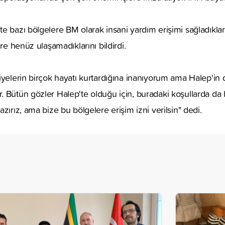
 bazı bölgelere BM olarak insani yardım erişimi sağladıkların
ere henüz ulaşamadıklarını bildirdi.
iyelerin birçok hayatı kurtardığına inanıyorum ama Halep'in d
 Bütün gözler Halep'te olduğu için, buradaki koşullarda da b
zırız, ama bize bu bölgelere erişim izni verilsin" dedi.