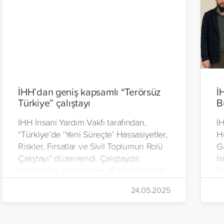
İHH’dan geniş kapsamlı “Terörsüz
İ
Türkiye” çalıştayı
B
İHH İnsani Yardım Vakfı tarafından,
İ
“Türkiye’de ‘Yeni Süreçte’ Hassasiyetler,
H
Riskler, Fırsatlar ve Sivil Toplumun Rolü
Ga
Çalıştayı” düzenlendi. Çalıştayda;
İs
gazeteciler, siyasetçiler, akademisyenler
D
ve sivil toplum kuruluşu temsilcileri
A
24.05.2025
tarafından 3 farklı oturumda “Terörsüz
Le
Türkiye” sürecine ilişkin görüş ve
b
öneriler paylaşıldı.