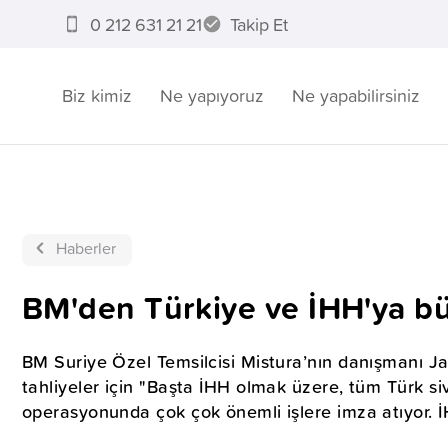
0 212 631 21 21
Takip Et
Biz kimiz
Ne yapıyoruz
Ne yapabilirsiniz
Haberler
BM'den Türkiye ve İHH'ya b
BM Suriye Özel Temsilcisi Mistura’nın danışmanı Ja
tahliyeler için "Başta İHH olmak üzere, tüm Türk siv
operasyonunda çok çok önemli işlere imza atıyor. İH