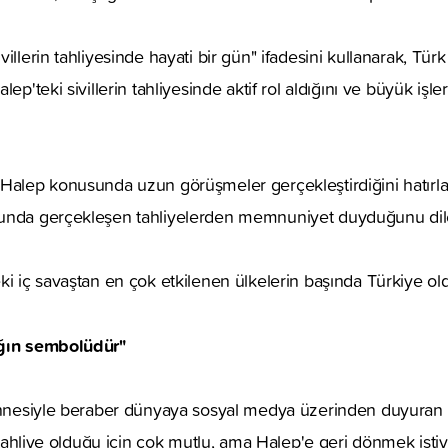
illerin tahliyesinde hayati bir gün" ifadesini kullanarak, Türk
ep'teki sivillerin tahliyesinde aktif rol aldığını ve büyük işler
Halep konusunda uzun görüşmeler gerçekleştirdiğini hatırlat
unda gerçekleşen tahliyelerden memnuniyet duyduğunu dile
ki iç savaştan en çok etkilenen ülkelerin başında Türkiye old
ığın sembolüdür"
 annesiyle beraber dünyaya sosyal medya üzerinden duyuran 
a, tahliye olduğu için çok mutlu, ama Halep'e geri dönmek ist