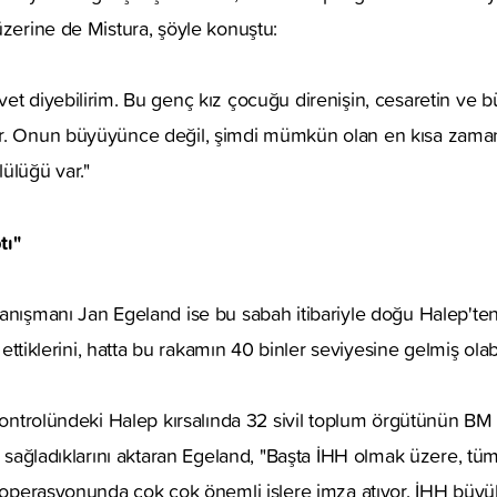
üzerine de Mistura, şöyle konuştu:
et diyebilirim. Bu genç kız çocuğu direnişin, cesaretin ve 
ür. Onun büyüyünce değil, şimdi mümkün olan en kısa zam
ülüğü var."
tı"
anışmanı Jan Egeland ise bu sabah itibariyle doğu Halep'ten
n ettiklerini, hatta bu rakamın 40 binler seviyesine gelmiş olab
 kontrolündeki Halep kırsalında 32 sivil toplum örgütünün BM
m sağladıklarını aktaran Egeland, "Başta İHH olmak üzere, tüm
e operasyonunda çok çok önemli işlere imza atıyor. İHH büyük i