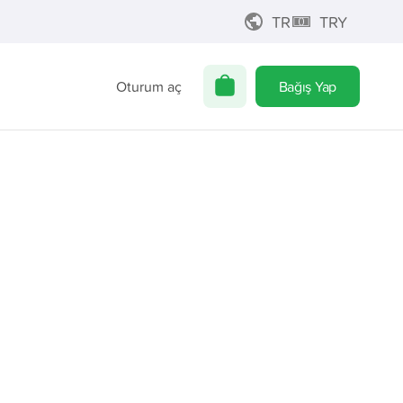
TR
TRY
Oturum aç
Bağış Yap