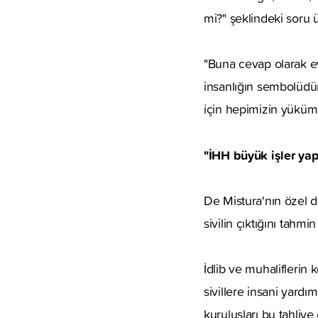
mi?" şeklindeki soru 
"Buna cevap olarak ev
insanlığın sembolüd
için hepimizin yüküml
"İHH büyük işler yap
De Mistura'nın özel d
sivilin çıktığını tahmi
İdlib ve muhaliflerin
sivillere insani yardı
kuruluşları bu tahliy