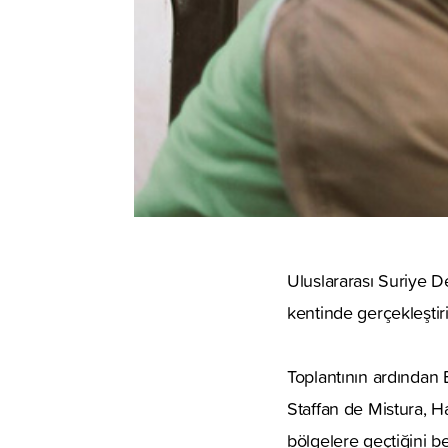
Uluslararası Suriye D
kentinde gerçekleştiri
Toplantının ardından
Staffan de Mistura, H
bölgelere geçtiğini bel