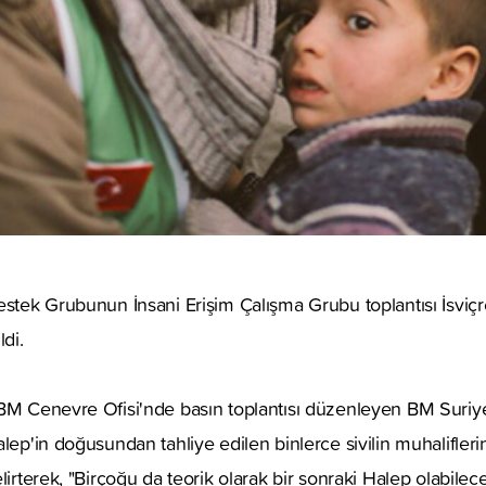
estek Grubunun İnsani Erişim Çalışma Grubu toplantısı İsviç
ldi.
 BM Cenevre Ofisi'nde basın toplantısı düzenleyen BM Suriye
alep'in doğusundan tahliye edilen binlerce sivilin muhalifler
irterek, "Birçoğu da teorik olarak bir sonraki Halep olabilecek 