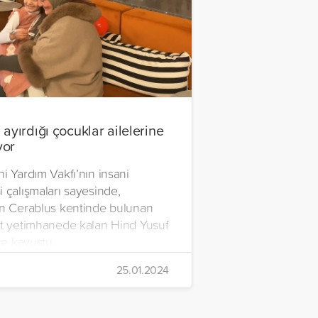
ayırdığı çocuklar ailelerine
yor
i Yardım Vakfı’nın insani
 çalışmaları sayesinde,
in Cerablus kentinde bulunan
it yetimhanede kalan Hind Yusuf
ine kavuştu.
25.01.2024