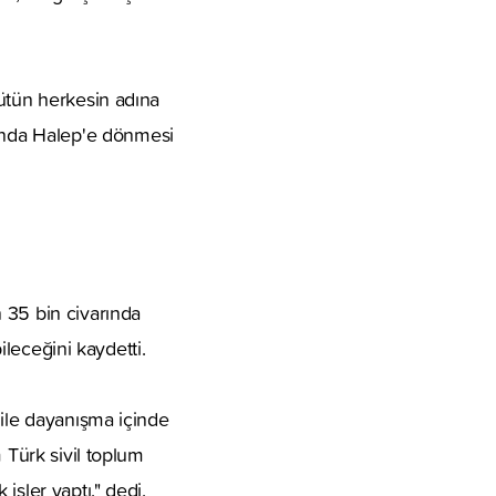
bütün herkesin adına
anda Halep'e dönmesi
 35 bin civarında
ileceğini kaydetti.
 ile dayanışma içinde
 Türk sivil toplum
şler yaptı." dedi.