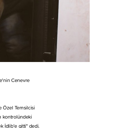
re'nin Cenevre
 Özel Temsilcisi
in kontrolündeki
İdlib'e gitti" dedi.