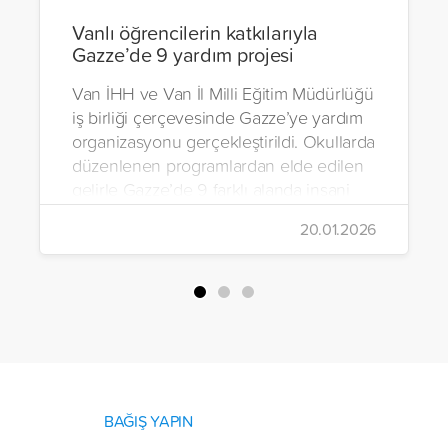
Vanlı öğrencilerin katkılarıyla
Gazze’de 9 yardım projesi
Van İHH ve Van İl Milli Eğitim Müdürlüğü
iş birliği çerçevesinde Gazze’ye yardım
organizasyonu gerçekleştirildi. Okullarda
düzenlenen programlardan elde edilen
gelirle Gazze’de 9 farklı alanda insani
yardım çalışmalarında bulunuldu.
20.01.2026
BAĞIŞ YAPIN