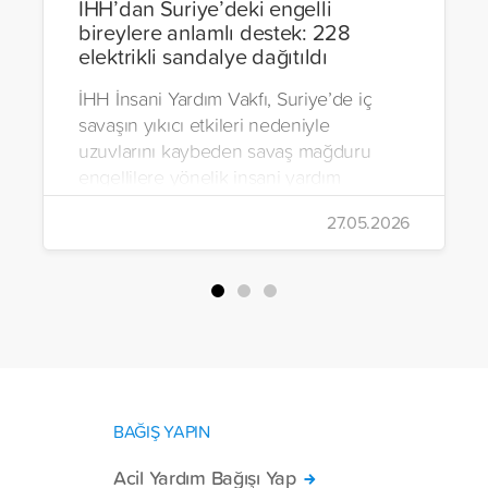
İHH’dan Suriye’deki engelli
bireylere anlamlı destek: 228
elektrikli sandalye dağıtıldı
İHH İnsani Yardım Vakfı, Suriye’de iç
savaşın yıkıcı etkileri nedeniyle
uzuvlarını kaybeden savaş mağduru
engellilere yönelik insani yardım
çalışmalarını aralıksız sürdürüyor. Vakıf,
27.05.2026
yürütülen son projeyle Suriye’nin Şam,
Halep, Hama, Humus ve İdlib
bölgelerinde zor şartlarda yaşayan
toplam 228 engelli bireye elektrikli
tekerlekli sandalye ulaştırdı.
BAĞIŞ YAPIN
Acil Yardım Bağışı Yap